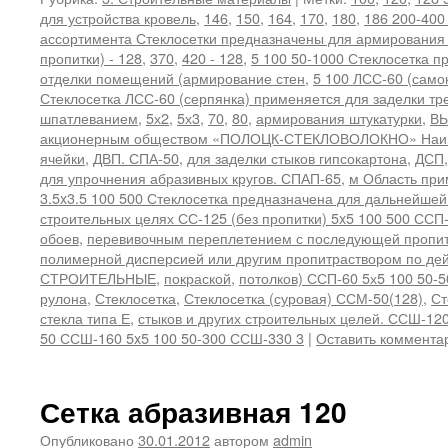
для устройства кровель
,
146
,
150
,
164
,
170
,
180
,
186 200-400
ассортимента Стеклосетки предназначены для армирования
пропитки) - 128
,
370
,
420 - 128
,
5 100 50-1000 Стеклосетка п
отделки помещений (армирование стен
,
5 100 ЛСС-60 (само
Стеклосетка ЛСС-60 (серпянка) применяется для заделки тр
шпатлеванием
,
5х2
,
5х3
,
70
,
80
,
армирования штукатурки
,
ВЫ
акционерным обществом «ПОЛОЦК-СТЕКЛОВОЛОКНО» Наиме
ячейки
,
ДВП. СПА-50
,
для заделки стыков гипсокартона
,
ДСП
для упрочнения абразивных кругов. СПАП-65
,
м Область при
3.5x3.5 100 500 Стеклосетка предназначена для дальнейшей
строительных целях СС-125 (без пропитки) 5x5 100 500 ССП
обоев
,
перевивочным переплетением с последующей пропит
полимерной дисперсией или другим пропитраствором по 
СТРОИТЕЛЬНЫЕ
,
покраской
,
потолков) ССП-60 5х5 100 50-
рулона
,
Стеклосетка
,
Стеклосетка (суровая) ССМ-50(128)
,
Ст
стекла типа Е
,
стыков и других строительных целей. ССШ-12
50 ССШ-160 5x5 100 50-300 ССШ-330 3
|
Оставить коммента
Сетка абразивная 120
Опубликовано
30.01.2012
автором
admin