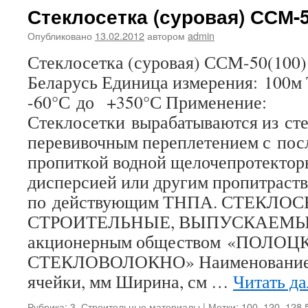
Стеклосетка (суровая) ССМ-5
Опубликовано
13.02.2012
автором
admin
Стеклосетка (суровая) ССМ-50(100)
Беларусь Единица измерения: 100м
-60°С до +350°С Применение:
Стеклосетки вырабатываются из сте
перевивочным переплетением с по
пропиткой водной щелочепротектор
дисперсией или другим пропитраст
по действующим ТНПА. СТЕКЛО
СТРОИТЕЛЬНЫЕ, ВЫПУСКАЕМЫЕ
акционерным обществом «ПОЛОЦК
СТЕКЛОВОЛОКНО» Наименование с
ячейки, мм Ширина, см …
Читать д
Рубрика:
3. Строительные материалы
|
Метки:
100
,
120
,
128 