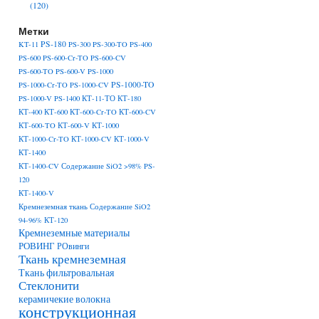
(120)
Метки
PS-180
KT-11
PS-300
PS-300-TO
PS-400
PS-600
PS-600-Cr-TO
PS-600-CV
PS-600-TO
PS-600-V
PS-1000
PS-1000-TO
PS-1000-Cr-TO
PS-1000-CV
PS-1000-V
PS-1400
КТ-11-ТО
КТ-180
КТ-400
КТ-600
КТ-600-Cr-TO
КТ-600-CV
КТ-600-TO
КТ-600-V
КТ-1000
КТ-1000-Cr-TO
КТ-1000-CV
КТ-1000-V
КТ-1400
КТ-1400-CV Содержание SiO2 >98% PS-
120
КТ-1400-V
Кремнеземная ткань Содержание SiO2
94-96% КТ-120
Кремнеземные материалы
РОВИНГ
РОвинги
Ткань кремнеземная
Ткань фильтровальная
Стеклонити
керамичекие волокна
конструкционная