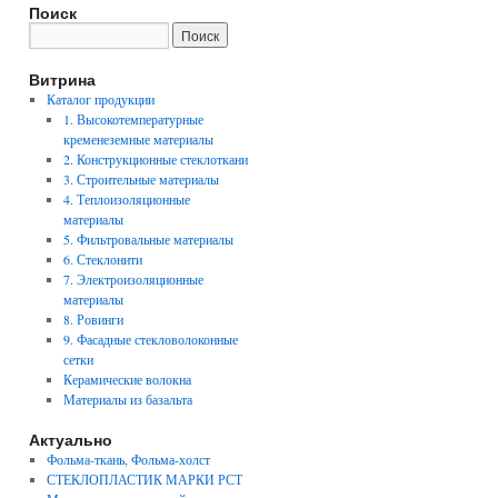
Поиск
Витрина
Каталог продукции
1. Высокотемпературные
кременеземные материалы
2. Конструкционные стеклоткани
3. Строительные материалы
4. Теплоизоляционные
материалы
5. Фильтровальные материалы
6. Стеклонити
7. Электроизоляционные
материалы
8. Ровинги
9. Фасадные стекловолоконные
сетки
Керамические волокна
Материалы из базальта
Актуально
Фольма-ткань, Фольма-холст
СТЕКЛОПЛАСТИК МАРКИ РСТ