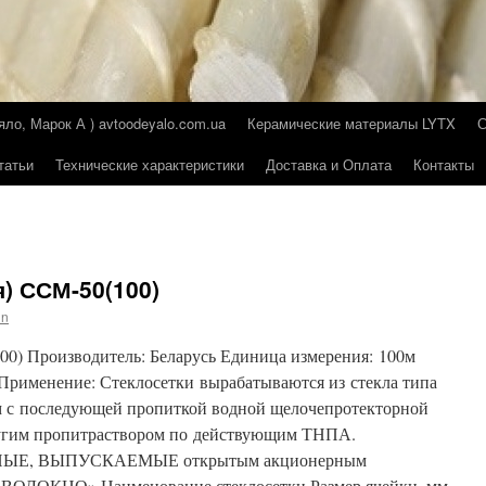
о, Марок А ) avtoodeyalo.com.ua
Керамические материалы LYTX
татьи
Технические характеристики
Доставка и Оплата
Контакты
я) ССМ-50(100)
in
00) Производитель: Беларусь Единица измерения: 100м
Применение: Стеклосетки вырабатываются из стекла типа
м с последующей пропиткой водной щелочепротекторной
угим пропитраствором по действующим ТНПА.
Е, ВЫПУСКАЕМЫЕ открытым акционерным
ЛОКНО» Наименование стеклосетки Размер ячейки, мм