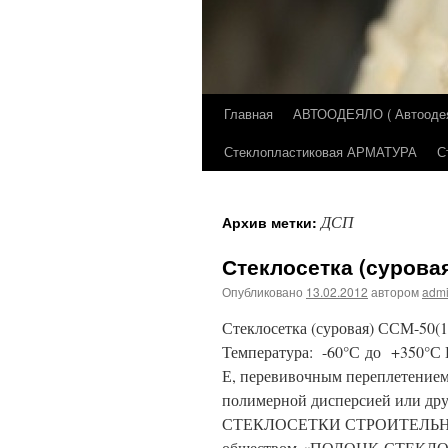
Главная
АВТООДЕЯЛО ( Автоодеял
Перейти
Стеклопластиковая АРМАТУРА
С
к
содержимому
ДСП
Архив метки:
Стеклосетка (сурова
Опубликовано
13.02.2012
автором
adm
Стеклосетка (суровая) ССМ-50(1
Температура: -60°С до +350°С 
Е, перевивочным переплетение
полимерной дисперсией или др
СТЕКЛОСЕТКИ СТРОИТЕЛЬНЫ
обществом «ПОЛОЦК-СТЕКЛОВО