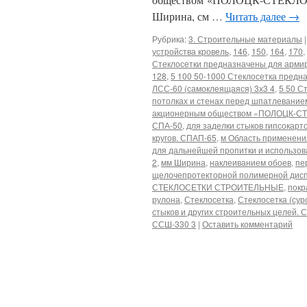
Ширина, см …
Читать далее
→
Рубрика:
3. Строительные материалы
|
устройства кровель
,
146
,
150
,
164
,
170
,
Стеклосетки предназначены для арми
128
,
5 100 50-1000 Стеклосетка предн
ЛСС-60 (самоклеящаяся) 3х3 4
,
5 50 С
потолках и стенах перед шпатлевание
акционерным обществом «ПОЛОЦК-СТ
СПА-50
,
для заделки стыков гипсокарт
кругов. СПАП-65
,
м Область применения
для дальнейшей пропитки и использова
2
,
мм Ширина
,
наклеиванием обоев
,
пе
щелочепротекторной полимерной дисп
СТЕКЛОСЕТКИ СТРОИТЕЛЬНЫЕ
,
покр
рулона
,
Стеклосетка
,
Стеклосетка (сур
стыков и других строительных целей. 
ССШ-330 3
|
Оставить комментарий