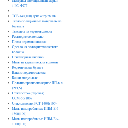
Материал изоляционный марки
1ФС, ФСТ
ТСР-140(100) цена 48грн\м.кв
Теплоизоляционные материалы из
базальта
Текстиль из керамоволокна
Растворимое волокно
Плита керамовокнистая
Одеяло из поликристалического
волокна
Огнеупорные кирпичи
Маты из керамических волокон
Керамическая бумага
Вата из керамоволокна
Блоки модульные
Полотно противопожарное ПП-600
(2х1,5)
Стеклосетка (суровая)
ССМ-50(100)
Стеклопластик РСТ-140Л(100)
Маты иглопробивные ИПМ-Е-9-
1500(100)
Маты иглопробивные ИПМ-Е-9-
1000(100)