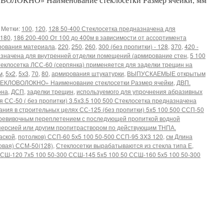
Метки:
100
,
120
,
128 50-400 Стеклосетка предназначена для
180
,
186 200-400 От 100 до 400м в зависимости от ассортимента
рования материала
,
220
,
250
,
260
,
300 (без пропитки) - 128
,
370
,
420 -
азначена для внутренней отделки помещений (армирование стен
,
5 100
теклосетка ЛСС-60 (серпянка) применяется для заделки трещин на
м
,
5х2
,
5х3
,
70
,
80
,
армирования штукатурки
,
ВЫПУСКАЕМЫЕ открытым
ЕКЛОВОЛОКНО» Наименование стеклосетки Размер ячейки
,
ДВП.
она
,
ДСП
,
заделки трещин
,
используемого для упрочнения абразивных
 СС-50 ( без пропитки) 3.5x3.5 100 500 Стеклосетка предназначена
ния в строительных целях СС-125 (без пропитки) 5x5 100 500 ССП-50
ревивочным переплетением с последующей пропиткой водной
ерсией или другим пропитраствором по действующим ТНПА.
аской
,
потолков) ССП-60 5х5 100 50-500 ССП-95 3Х3 120
,
см Длина
овая) ССМ-50(128)
,
Стеклосетки вырабатываются из стекла типа Е
,
ССШ-120 7x5 100 50-300 ССШ-145 5x5 100 50 ССШ-160 5x5 100 50-300