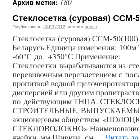
180
Архив метки:
Стеклосетка (суровая) ССМ-5
Опубликовано
13.02.2012
автором
admin
Стеклосетка (суровая) ССМ-50(100)
Беларусь Единица измерения: 100м
-60°С до +350°С Применение:
Стеклосетки вырабатываются из сте
перевивочным переплетением с по
пропиткой водной щелочепротектор
дисперсией или другим пропитраст
по действующим ТНПА. СТЕКЛО
СТРОИТЕЛЬНЫЕ, ВЫПУСКАЕМЫЕ
акционерным обществом «ПОЛОЦК
СТЕКЛОВОЛОКНО» Наименование с
ячейки, мм Ширина, см …
Читать д