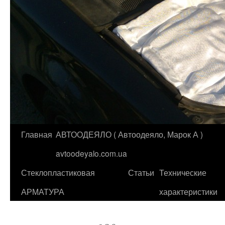
Главная
АВТООДЕЯЛО ( Автоодеяло, Марок А )
Перейти
avtoodeyalo.com.ua
к
Стеклопластиковая
Статьи
Технические
содержимому
АРМАТУРА
характеристики