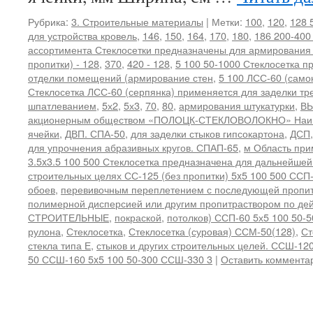
Рубрика:
3. Строительные материалы
|
Метки:
100
,
120
,
128 
для устройства кровель
,
146
,
150
,
164
,
170
,
180
,
186 200-400
ассортимента Стеклосетки предназначены для армирования
пропитки) - 128
,
370
,
420 - 128
,
5 100 50-1000 Стеклосетка п
отделки помещений (армирование стен
,
5 100 ЛСС-60 (само
Стеклосетка ЛСС-60 (серпянка) применяется для заделки тр
шпатлеванием
,
5х2
,
5х3
,
70
,
80
,
армирования штукатурки
,
ВЫ
акционерным обществом «ПОЛОЦК-СТЕКЛОВОЛОКНО» Наиме
ячейки
,
ДВП. СПА-50
,
для заделки стыков гипсокартона
,
ДСП
для упрочнения абразивных кругов. СПАП-65
,
м Область при
3.5x3.5 100 500 Стеклосетка предназначена для дальнейшей
строительных целях СС-125 (без пропитки) 5x5 100 500 ССП
обоев
,
перевивочным переплетением с последующей пропит
полимерной дисперсией или другим пропитраствором по 
СТРОИТЕЛЬНЫЕ
,
покраской
,
потолков) ССП-60 5х5 100 50-
рулона
,
Стеклосетка
,
Стеклосетка (суровая) ССМ-50(128)
,
Ст
стекла типа Е
,
стыков и других строительных целей. ССШ-12
50 ССШ-160 5x5 100 50-300 ССШ-330 3
|
Оставить коммента