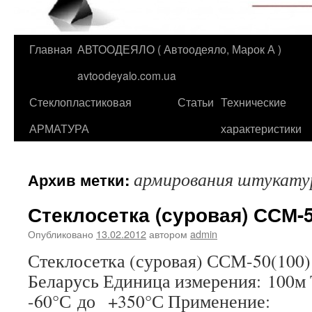
Главная
АВТООДЕЯЛО ( Автоодеяло, Марок А )
Перейти
avtoodeyalo.com.ua
к
Стеклопластиковая
Статьи
Технические
содержимому
АРМАТУРА
характеристики
армирования штукату
Архив метки:
Стеклосетка (суровая) ССМ-5
Опубликовано
13.02.2012
автором
admin
Стеклосетка (суровая) ССМ-50(100)
Беларусь Единица измерения: 100м
-60°С до +350°С Применение: