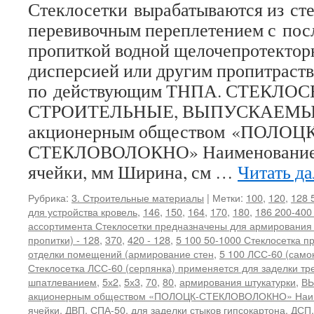
Стеклосетки вырабатываются из сте
перевивочным переплетением с по
пропиткой водной щелочепротектор
дисперсией или другим пропитраст
по действующим ТНПА. СТЕКЛО
СТРОИТЕЛЬНЫЕ, ВЫПУСКАЕМЫЕ
акционерным обществом «ПОЛОЦК
СТЕКЛОВОЛОКНО» Наименование с
ячейки, мм Ширина, см …
Читать д
Рубрика:
3. Строительные материалы
|
Метки:
100
,
120
,
128 
для устройства кровель
,
146
,
150
,
164
,
170
,
180
,
186 200-400
ассортимента Стеклосетки предназначены для армирования
пропитки) - 128
,
370
,
420 - 128
,
5 100 50-1000 Стеклосетка п
отделки помещений (армирование стен
,
5 100 ЛСС-60 (само
Стеклосетка ЛСС-60 (серпянка) применяется для заделки тр
шпатлеванием
,
5х2
,
5х3
,
70
,
80
,
армирования штукатурки
,
ВЫ
акционерным обществом «ПОЛОЦК-СТЕКЛОВОЛОКНО» Наиме
ячейки
,
ДВП. СПА-50
,
для заделки стыков гипсокартона
,
ДСП