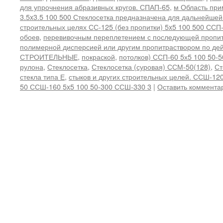
для упрочнения абразивных кругов. СПАП-65
,
м Область при
3.5x3.5 100 500 Стеклосетка предназначена для дальнейшей
строительных целях СС-125 (без пропитки) 5x5 100 500 ССП
обоев
,
перевивочным переплетением с последующей пропит
полимерной дисперсией или другим пропитраствором по 
СТРОИТЕЛЬНЫЕ
,
покраской
,
потолков) ССП-60 5х5 100 50-
рулона
,
Стеклосетка
,
Стеклосетка (суровая) ССМ-50(128)
,
Ст
стекла типа Е
,
стыков и других строительных целей. ССШ-12
50 ССШ-160 5x5 100 50-300 ССШ-330 3
|
Оставить коммента