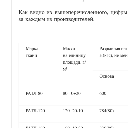
Как видно из вышеперечисленного, цифры 
за каждым из производителей.
Марка
Масса
Разрывная наг
ткани
на единицу
Н(кгс), не мен
площади, г/
м²
Основа
РАТЛ-80
80-10+20
600
РАТЛ-120
120+20-10
784(80)
РАТЛ-160
160+10-20
830(85)