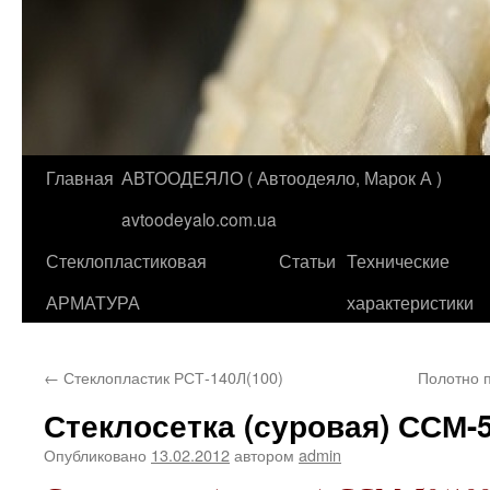
Главная
АВТООДЕЯЛО ( Автоодеяло, Марок А )
Перейти
avtoodeyalo.com.ua
к
Стеклопластиковая
Статьи
Технические
содержимому
АРМАТУРА
характеристики
←
Стеклопластик РСТ-140Л(100)
Полотно 
Стеклосетка (суровая) ССМ-5
Опубликовано
13.02.2012
автором
admin