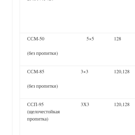
ССМ-50
5×5
128
(без пропитки)
ССМ-85
3×3
120,128
(без пропитки)
ССП-95
3Х3
120,128
(щелочестойкая
пропитка)