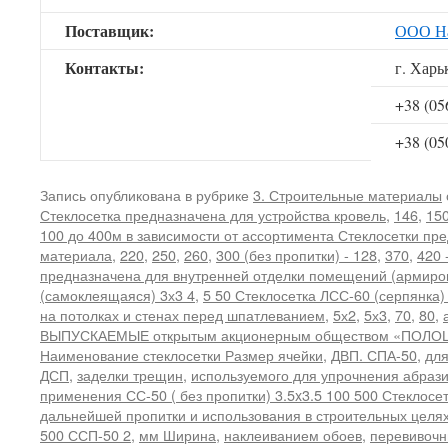
Поставщик:
ООО На
Контакты:
г. Харь
+38 (05
+38 (05
Запись опубликована в рубрике
3. Строительные материалы
Стеклосетка предназначена для устройства кровель
,
146
,
15
100 до 400м в зависимости от ассортимента Стеклосетки п
материала
,
220
,
250
,
260
,
300 (без пропитки) - 128
,
370
,
420 
предназначена для внутренней отделки помещений (армиро
(самоклеящаяся) 3х3 4
,
5 50 Стеклосетка ЛСС-60 (серпянка
на потолках и стенах перед шпатлеванием
,
5х2
,
5х3
,
70
,
80
,
ВЫПУСКАЕМЫЕ открытым акционерным обществом «ПОЛ
Наименование стеклосетки Размер ячейки
,
ДВП. СПА-50
,
для
ДСП
,
заделки трещин
,
используемого для упрочнения абрази
применения СС-50 ( без пропитки) 3.5x3.5 100 500 Стеклосе
дальнейшей пропитки и использования в строительных целях
500 ССП-50 2
,
мм Ширина
,
наклеиванием обоев
,
перевивочн