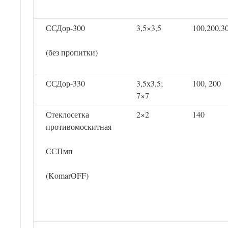
ССДор-300
3,5×3,5
100,200,3
(без пропитки)
ССДор-330
3,5х3,5;
100, 200
7×7
Стеклосетка
2×2
140
противомоскитная
ССПмп
(KomarOFF)