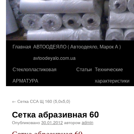
Главная
АВТООДЕЯЛО ( Автоодеяло, Марок А )
Перейти
avtoodeyalo.com.ua
к
Стеклопластиковая
Статьи
Технические
содержимому
АРМАТУРА
характеристики
←
Сетка ССА Щ 160 (5,0х5,0)
Сетка абразивная 60
Опубликовано
30.01.2012
автором
admin