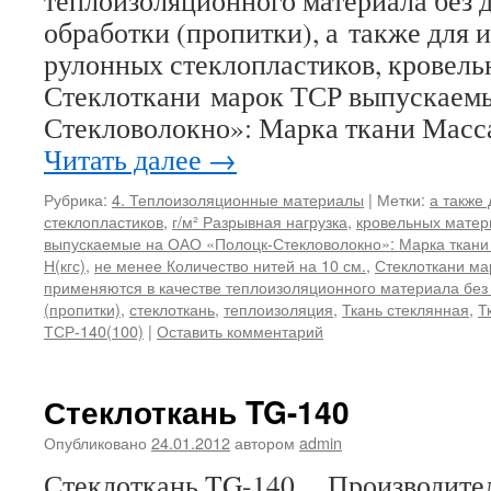
теплоизоляционного материала без 
обработки (пропитки), а также для 
рулонных стеклопластиков, кровель
Стеклоткани марок ТСР выпускаем
Стекловолокно»: Марка ткани Масс
Читать далее
→
Рубрика:
4. Теплоизоляционные материалы
|
Метки:
а также
стеклопластиков
,
г/м² Разрывная нагрузка
,
кровельных матер
выпускаемые на ОАО «Полоцк-Стекловолокно»: Марка ткани
Н(кгс)
,
не менее Количество нитей на 10 см.
,
Стеклоткани ма
применяются в качестве теплоизоляционного материала без
(пропитки)
,
стеклоткань
,
теплоизоляция
,
Ткань стеклянная
,
Т
ТСР-140(100)
|
Оставить комментарий
Стеклоткань TG-140
Опубликовано
24.01.2012
автором
admin
Стеклоткань TG-140 Производител