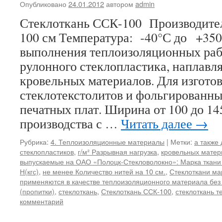
Опубликовано
24.01.2012
автором
admin
Стеклоткань ССК-100 Производите
100 см Температура: -40°С до +35
выполнения теплоизоляционных рабо
рулонного стеклопластика, наплав
кровельных материалов. Для изгото
стеклотекстолитов и фольгированны
печатных плат. Ширина от 100 до 14
производства с …
Читать далее
→
Рубрика:
4. Теплоизоляционные материалы
|
Метки:
а также
стеклопластиков
,
г/м² Разрывная нагрузка
,
кровельных матер
выпускаемые на ОАО «Полоцк-Стекловолокно»: Марка ткани
Н(кгс)
,
не менее Количество нитей на 10 см.
,
Стеклоткани ма
применяются в качестве теплоизоляционного материала без
(пропитки)
,
стеклоткань
,
Стеклоткань ССК-100
,
стеклоткань 
комментарий