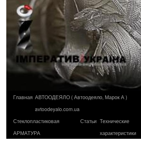
Главная
АВТООДЕЯЛО ( Автоодеяло, Марок А )
Перейти
avtoodeyalo.com.ua
к
Стеклопластиковая
Статьи
Технические
содержимому
АРМАТУРА
характеристики