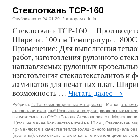
Стеклоткань ТСР-160
Опубликовано
24.01.2012
автором
admin
Стеклоткань ТСР-160 Производите
Ширина: 100 см Температура: 800С
Применение: Для выполнения тепл
работ, изготовления рулонного стек
наплавляемых рулонных кровельных
изготовления стеклотекстолитов и 
ламинатов для печатных плат. Ширин
возможность …
Читать далее
→
Рубрика:
4. Теплоизоляционные материалы
|
Метки:
а также
стеклопластиков
,
г/м² Разрывная нагрузка
,
кровельных матер
выпускаемые на ОАО «Полоцк-Стекловолокно»: Марка ткани
Н(кгс)
,
не менее Количество нитей на 10 см.
,
Стеклоткани ма
применяются в качестве теплоизоляционного материала без
(пропитки)
,
стеклоткань
,
стеклоткань теплоизоляционная
,
Ст