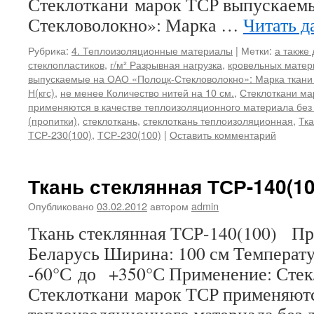
Стеклоткани марок ТСР выпускаем
Стекловолокно»: Марка …
Читать д
Рубрика:
4. Теплоизоляционные материалы
|
Метки:
а также
стеклопластиков
,
г/м² Разрывная нагрузка
,
кровельных матер
выпускаемые на ОАО «Полоцк-Стекловолокно»: Марка ткани
Н(кгс)
,
не менее Количество нитей на 10 см.
,
Стеклоткани ма
применяются в качестве теплоизоляционного материала без
(пропитки)
,
стеклоткань
,
стеклоткань теплоизоляционная
,
Тка
ТСР-230(100)
,
ТСР-230(100)
|
Оставить комментарий
Ткань стеклянная ТСР-140(10
Опубликовано
03.02.2012
автором
admin
Ткань стеклянная ТСР-140(100) Пр
Беларусь Ширина: 100 см Температ
-60°С до +350°С Применение: Сте
Стеклоткани марок ТСР применяютс