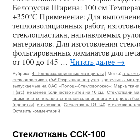
Белорусия Ширина: 100 см Температ
+350°С Применение: Для выполнен
теплоизоляционных работ, изготовл
стеклопластика, наплавляемых рул
материалов. Для изготовления стекл
фольгированных ламинатов для печ
от 100 до 145 …
Читать далее
→
Рубрика:
4. Теплоизоляционные материалы
|
Метки:
а также
стеклопластиков
,
г/м² Разрывная нагрузка
,
кровельных матер
выпускаемые на ОАО «Полоцк-Стекловолокно»: Марка ткани
Н(кгс)
,
не менее Количество нитей на 10 см.
,
Стеклоткани ма
применяются в качестве теплоизоляционного материала без
(пропитки)
,
стеклоткань
,
Стеклоткань TG-140
,
стеклоткань т
Оставить комментарий
Стеклоткань ССК-100