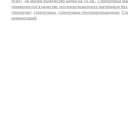
Н(кгс)
,
не менее Количество нитей на 10 см.
,
Стеклоткани ма
применяются в качестве теплоизоляционного материала без
(пропитки)
,
стеклоткань
,
стеклоткань теплоизоляционная
,
Ст
комментарий