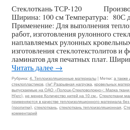
Стеклоткань ТСР-120 Производи
Ширина: 100 см Температура: 80С 
Применение: Для выполнения тепл
работ, изготовления рулонного стек
наплавляемых рулонных кровельных
изготовления стеклотекстолитов и 
ламинатов для печатных плат. Шири
Читать далее
→
Рубрика:
4. Теплоизоляционные материалы
|
Метки:
а также
стеклопластиков
,
г/м² Разрывная нагрузка
,
кровельных матер
выпускаемые на ОАО «Полоцк-Стекловолокно»: Марка ткани
Н(кгс)
,
не менее Количество нитей на 10 см.
,
Стеклоткани ма
применяются в качестве теплоизоляционного материала без
(пропитки)
,
стеклоткань
,
стеклоткань теплоизоляционная
,
Ст
комментарий