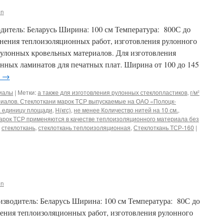
in
итель: Беларусь Ширина: 100 см Температура: 800С до
ения теплоизоляционных работ, изготовления рулонного
рулонных кровельных материалов. Для изготовления
анных ламинатов для печатных плат. Ширина от 100 до 145
е
→
риалы
|
Метки:
а также для изготовления рулонных стеклопластиков
,
г/м²
иалов. Стеклоткани марок ТСР выпускаемые на ОАО «Полоцк-
а единицу площади
,
Н(кгс)
,
не менее Количество нитей на 10 см.
,
арок ТСР применяются в качестве теплоизоляционного материала без
,
стеклоткань
,
стеклоткань теплоизоляционная
,
Стеклоткань ТСР-160
|
in
дитель: Беларусь Ширина: 100 см Температура: 80С до
ния теплоизоляционных работ, изготовления рулонного