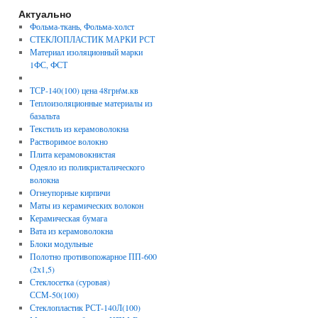
Актуально
Фольма-ткань, Фольма-холст
СТЕКЛОПЛАСТИК МАРКИ РСТ
Материал изоляционный марки
1ФС, ФСТ
ТСР-140(100) цена 48грн\м.кв
Теплоизоляционные материалы из
базальта
Текстиль из керамоволокна
Растворимое волокно
Плита керамовокнистая
Одеяло из поликристалического
волокна
Огнеупорные кирпичи
Маты из керамических волокон
Керамическая бумага
Вата из керамоволокна
Блоки модульные
Полотно противопожарное ПП-600
(2х1,5)
Стеклосетка (суровая)
ССМ-50(100)
Стеклопластик РСТ-140Л(100)