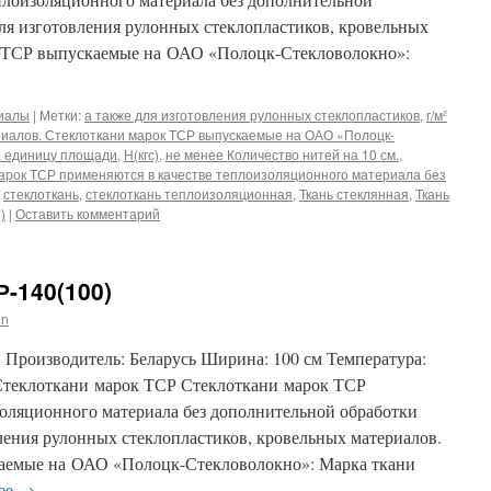
для изготовления рулонных стеклопластиков, кровельных
к ТСР выпускаемые на ОАО «Полоцк-Стекловолокно»:
риалы
|
Метки:
а также для изготовления рулонных стеклопластиков
,
г/м²
иалов. Стеклоткани марок ТСР выпускаемые на ОАО «Полоцк-
а единицу площади
,
Н(кгс)
,
не менее Количество нитей на 10 см.
,
арок ТСР применяются в качестве теплоизоляционного материала без
,
стеклоткань
,
стеклоткань теплоизоляционная
,
Ткань стеклянная
,
Ткань
)
|
Оставить комментарий
Р-140(100)
in
 Производитель: Беларусь Ширина: 100 см Температура:
Стеклоткани марок ТСР Стеклоткани марок ТСР
золяционного материала без дополнительной обработки
вления рулонных стеклопластиков, кровельных материалов.
аемые на ОАО «Полоцк-Стекловолокно»: Марка ткани
лее
→