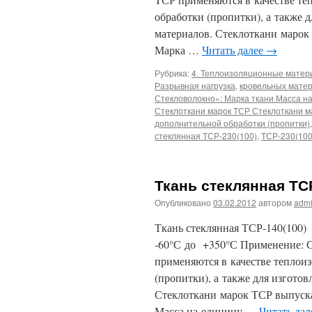
обработки (пропитки), а также 
материалов. Стеклоткани маро
Марка …
Читать далее
→
Рубрика:
4. Теплоизоляционные мате
Разрывная нагрузка
,
кровельных матер
Стекловолокно»: Марка ткани Масса н
Стеклоткани марок ТСР Стеклоткани м
дополнительной обработки (пропитки)
стеклянная ТСР-230(100)
,
ТСР-230(100
Ткань стеклянная ТС
Опубликовано
03.02.2012
автором
adm
Ткань стеклянная ТСР-140(100)
-60°С до +350°С Применение: 
применяются в качестве теплои
(пропитки), а также для изгото
Стеклоткани марок ТСР выпуск
Масса на единицу …
Читать да