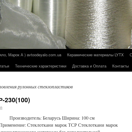
о, Марок А ) avtoodeyalo.com.ua
Керамические материалы LYTX
татьи
Технические характеристики
Доставка и Оплата
Контакты
товления рулонных стеклопластиков
Р-230(100)
in
) Производитель: Беларусь Ширина: 100 см
 Применение: Стеклоткани марок ТСР Стеклоткани марок
плоизоляционного материала без дополнительной