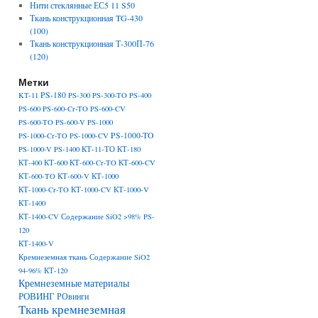
Нити стеклянные ЕС5 11 S50
Ткань конструкционная TG-430
(100)
Ткань конструкционная Т-300П-76
(120)
Метки
PS-180
KT-11
PS-300
PS-300-TO
PS-400
PS-600
PS-600-Cr-TO
PS-600-CV
PS-600-TO
PS-600-V
PS-1000
PS-1000-TO
PS-1000-Cr-TO
PS-1000-CV
PS-1000-V
PS-1400
КТ-11-ТО
КТ-180
КТ-400
КТ-600
КТ-600-Cr-TO
КТ-600-CV
КТ-600-TO
КТ-600-V
КТ-1000
КТ-1000-Cr-TO
КТ-1000-CV
КТ-1000-V
КТ-1400
КТ-1400-CV Содержание SiO2 >98% PS-
120
КТ-1400-V
Кремнеземная ткань Содержание SiO2
94-96% КТ-120
Кремнеземные материалы
РОВИНГ
РОвинги
Ткань кремнеземная