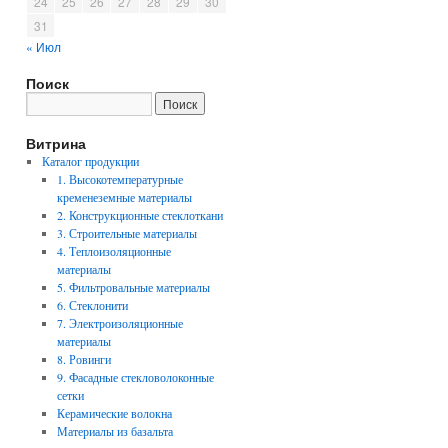
24
25
26
27
28
29
30
31
« Июл
Поиск
Витрина
Каталог продукции
1. Высокотемпературные
кременеземные материалы
2. Конструкционные стеклоткани
3. Строительные материалы
4. Теплоизоляционные
материалы
5. Фильтровальные материалы
6. Стеклонити
7. Электроизоляционные
материалы
8. Ровинги
9. Фасадные стекловолоконные
сетки
Керамические волокна
Материалы из базальта