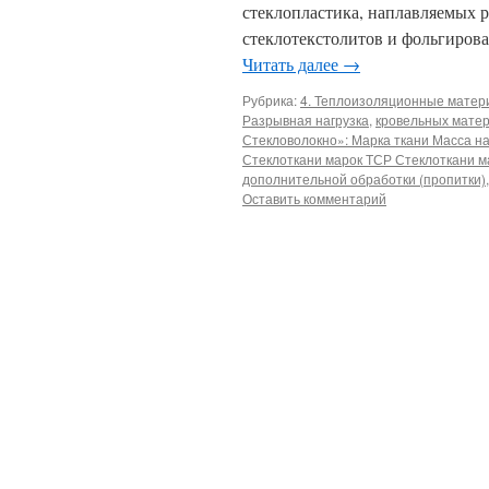
стеклопластика, наплавляемых 
стеклотекстолитов и фольгиров
Читать далее
→
Рубрика:
4. Теплоизоляционные мате
Разрывная нагрузка
,
кровельных матер
Стекловолокно»: Марка ткани Масса н
Стеклоткани марок ТСР Стеклоткани м
дополнительной обработки (пропитки)
Оставить комментарий