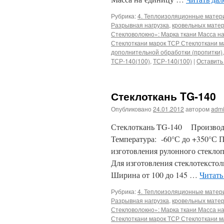
Рубрика:
4. Теплоизоляционные мате
Разрывная нагрузка
,
кровельных матер
Стекловолокно»: Марка ткани Масса н
Стеклоткани марок ТСР Стеклоткани м
дополнительной обработки (пропитки)
ТСР-140(100)
,
ТСР-140(100)
|
Оставить
Стеклоткань TG-140
Опубликовано
24.01.2012
автором
adm
Стеклоткань TG-140 Производи
Температура: -60°С до +350°С 
изготовления рулонного стекло
Для изготовления стеклотексто
Ширина от 100 до 145 …
Читать
Рубрика:
4. Теплоизоляционные мате
Разрывная нагрузка
,
кровельных матер
Стекловолокно»: Марка ткани Масса н
Стеклоткани марок ТСР Стеклоткани м