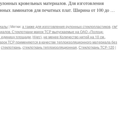
рулонных кровельных материалов. Для изготовления
анных ламинатов для печатных плат. Ширина от 100 до …
риалы
|
Метки:
а также для изготовления рулонных стеклопластиков
,
г/м²
иалов. Стеклоткани марок ТСР выпускаемые на ОАО «Полоцк-
а единицу площади
,
Н(кгс)
,
не менее Количество нитей на 10 см.
,
арок ТСР применяются в качестве теплоизоляционного материала без
,
стеклоткань
,
стеклоткань теплоизоляционная
,
Стеклоткань ТСР-120
|