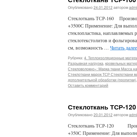
Опубликовано
24.01.2012
автором
adm
Стеклоткань ТСР-160 Производ
+3500С Применение: Для выполн
стеклопластика, наплавляемых 
стеклотекстолитов и фольгиров
см, возможность …
Читать дале
Рубрика:
4. Теплоизоляционные мате
Разрывная нагрузка
,
кровельных матер
Стекловолокно»: Марка ткани Масса н
Стеклоткани марок ТСР Стеклоткани м
дополнительной обработки (пропитки)
Оставить комментарий
Стеклоткань ТСР-120
Опубликовано
20.01.2012
автором
adm
Стеклоткань ТСР-120 Произво
+350С Применение: Для выполне