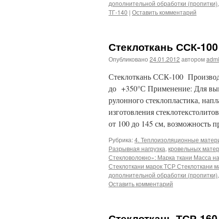
дополнительной обработки (пропитки)
ТГ-140
|
Оставить комментарий
Стеклоткань ССК-100
Опубликовано
24.01.2012
автором
adm
Стеклоткань ССК-100 Производ
до +350°С Применение: Для вы
рулонного стеклопластика, нап
изготовления стеклотекстолито
от 100 до 145 см, возможность 
Рубрика:
4. Теплоизоляционные мате
Разрывная нагрузка
,
кровельных матер
Стекловолокно»: Марка ткани Масса н
Стеклоткани марок ТСР Стеклоткани м
дополнительной обработки (пропитки)
Оставить комментарий
Стеклоткань ТСР-160