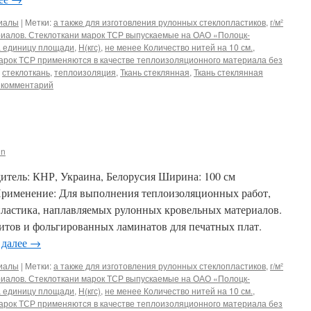
риалы
|
Метки:
а также для изготовления рулонных стеклопластиков
,
г/м²
иалов. Стеклоткани марок ТСР выпускаемые на ОАО «Полоцк-
а единицу площади
,
Н(кгс)
,
не менее Количество нитей на 10 см.
,
арок ТСР применяются в качестве теплоизоляционного материала без
,
стеклоткань
,
теплоизоляция
,
Ткань стеклянная
,
Ткань стеклянная
 комментарий
in
тель: КНР, Украина, Белорусия Ширина: 100 см
Применение: Для выполнения теплоизоляционных работ,
пластика, наплавляемых рулонных кровельных материалов.
литов и фольгированных ламинатов для печатных плат.
 далее
→
риалы
|
Метки:
а также для изготовления рулонных стеклопластиков
,
г/м²
иалов. Стеклоткани марок ТСР выпускаемые на ОАО «Полоцк-
а единицу площади
,
Н(кгс)
,
не менее Количество нитей на 10 см.
,
арок ТСР применяются в качестве теплоизоляционного материала без