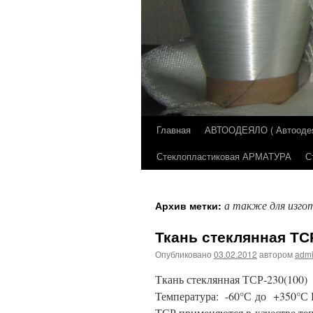
Главная
АВТООДЕЯЛО ( Автоодеял
Перейти
Стеклопластиковая АРМАТУРА
С
к
содержимому
а также для изго
Архив метки:
Ткань стеклянная ТС
Опубликовано
03.02.2012
автором
adm
Ткань стеклянная ТСР-230(100
Температура: -60°С до +350°С
ТСР применяются в качестве те