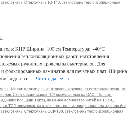
,
стеклоткань
,
Стеклоткань TG-140
,
стеклоткань теплоизоляционная
,
in
итель: КНР Ширина: 100 см Температура: -40°С
полнения теплоизоляционных работ, изготовления
лавляемых рулонных кровельных материалов. Для
в и фольгированных ламинатов для печатных плат. Ширина
производства с …
Читать далее
→
риалы
|
Метки:
а также для изготовления рулонных стеклопластиков
,
г/м²
иалов. Стеклоткани марок ТСР выпускаемые на ОАО «Полоцк-
а единицу площади
,
Н(кгс)
,
не менее Количество нитей на 10 см.
,
арок ТСР применяются в качестве теплоизоляционного материала без
,
стеклоткань
,
Стеклоткань ССК-100
,
стеклоткань теплоизоляционная
|