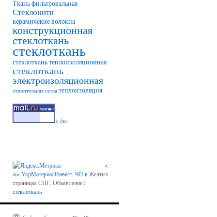
Ткань фильтровальная
Стеклонити
керамичекие волокна
конструкционная
стеклоткань
стеклоткань
стеклоткань теплоизоляционная
стеклоткань
электроизоляционная
теплоизоляция
строительная сетка
< /a>
<
/a>
УкрМатериалИнвест, ЧП в
Желтых
страницах СНГ. Объявление :
стеклоткань