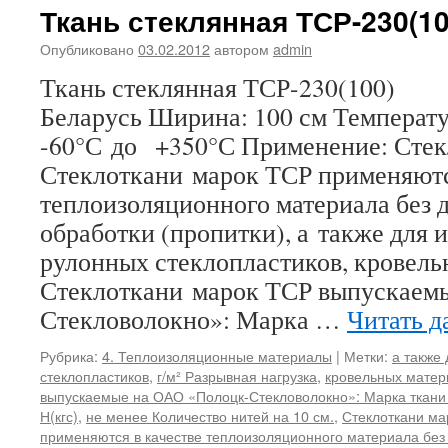
Ткань стеклянная ТСР-230(10
Опубликовано
03.02.2012
автором
admin
Ткань стеклянная ТСР-230(100) 
Беларусь Ширина: 100 см Температ
-60°С до +350°С Применение: Сте
Стеклоткани марок ТСР применяютс
теплоизоляционного материала без 
обработки (пропитки), а также для 
рулонных стеклопластиков, кровель
Стеклоткани марок ТСР выпускаем
Стекловолокно»: Марка …
Читать д
Рубрика:
4. Теплоизоляционные материалы
|
Метки:
а также
стеклопластиков
,
г/м² Разрывная нагрузка
,
кровельных матер
выпускаемые на ОАО «Полоцк-Стекловолокно»: Марка ткани
Н(кгс)
,
не менее Количество нитей на 10 см.
,
Стеклоткани ма
применяются в качестве теплоизоляционного материала без