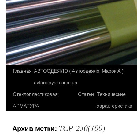
Главная
АВТООДЕЯЛО ( Автоодеяло, Марок А )
Перейти
avtoodeyalo.com.ua
к
Стеклопластиковая
Статьи
Технические
содержимому
АРМАТУРА
характеристики
ТСР-230(100)
Архив метки: