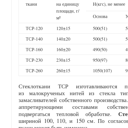
ткани
на единицу
Н(кгс), не менее
площади, г/
Основа
У
м²
ТСР-120
120±15
500(51)
5
ТСР-140
140±20
500(51)
5
ТСР-160
160±20
490(50)
4
ТСР-230
230±15
950(97)
8
ТСР-260
260±15
1050(107)
9
Стеклоткани ТСР изготавливаются п
из малокрученых нитей из стекла ти
замасливателей собственного производства
аппретирующими составами собстве
Сте
подвергаться тепловой обработке.
шириной 100, 110, и 150 см. По соглас
ткани может быть изменена.