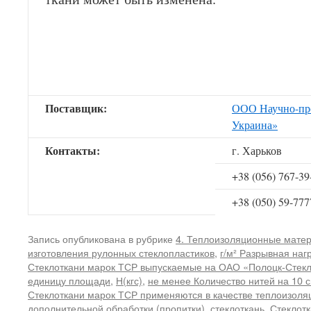
Поставщик:
ООО Научно-пр
Украина»
Контакты:
г. Харьков
+38 (056) 767-39
+38 (050) 59-777
Запись опубликована в рубрике
4. Теплоизоляционные мате
изготовления рулонных стеклопластиков
,
г/м² Разрывная наг
Стеклоткани марок ТСР выпускаемые на ОАО «Полоцк-Стекл
единицу площади
,
Н(кгс)
,
не менее Количество нитей на 10 с
Стеклоткани марок ТСР применяются в качестве теплоизоля
дополнительной обработки (пропитки)
,
стеклоткань
,
Стеклот