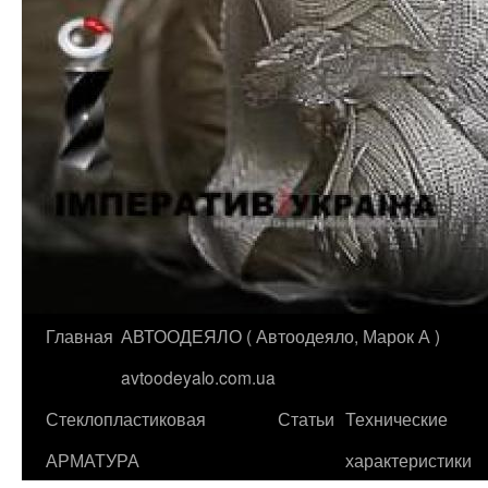
Главная
АВТООДЕЯЛО ( Автоодеяло, Марок А )
Перейти
avtoodeyalo.com.ua
к
Стеклопластиковая
Статьи
Технические
содержимому
АРМАТУРА
характеристики