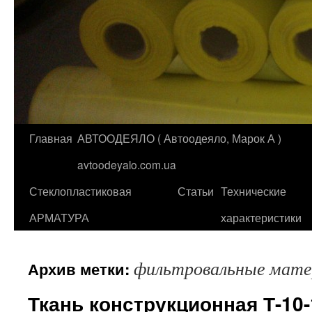
Главная
АВТООДЕЯЛО ( Автоодеяло, Марок А )
Перейти
avtoodeyalo.com.ua
к
Стеклопластиковая
Статьи
Технические
содержимому
АРМАТУРА
характеристики
фильтровальные мат
Архив метки:
Ткань конструкционная Т-10-1