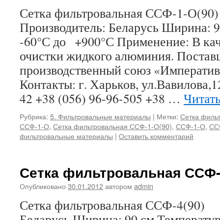
Сетка фильтровальная ССФ-1-О
Производитель: Беларусь Ширина: 
-60°С до +900°С Применение: В кач
очистки жидкого алюминия. Поста
производственный союз «Императив
Контакты: г. Харьков, ул.Вавилова,1
42 +38 (056) 96-96-505 +38 …
Читат
Рубрика:
5. Фильтровальные материалы
|
Метки:
Сетка филь
ССФ-1-О
,
Сетка фильтровальная ССФ-1-О(90)
,
ССФ-1-О
,
СС
фильтровальные материалы
|
Оставить комментарий
Сетка фильтровальная ССФ-
Опубликовано
30.01.2012
автором
admin
Сетка фильтровальная ССФ-4(90
Беларусь Ширина: 90 см Температу