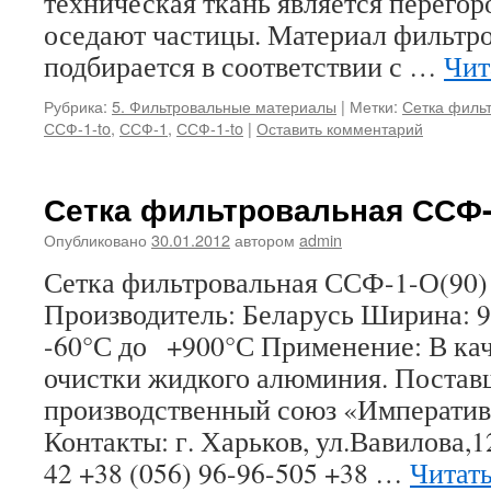
техническая ткань является перегор
оседают частицы. Материал фильтр
подбирается в соответствии с …
Чит
Рубрика:
5. Фильтровальные материалы
|
Метки:
Сетка филь
ССФ-1-to
,
ССФ-1
,
ССФ-1-to
|
Оставить комментарий
Сетка фильтровальная ССФ-
Опубликовано
30.01.2012
автором
admin
Сетка фильтровальная ССФ-1-О
Производитель: Беларусь Ширина: 
-60°С до +900°С Применение: В кач
очистки жидкого алюминия. Поста
производственный союз «Императив
Контакты: г. Харьков, ул.Вавилова,1
42 +38 (056) 96-96-505 +38 …
Читат