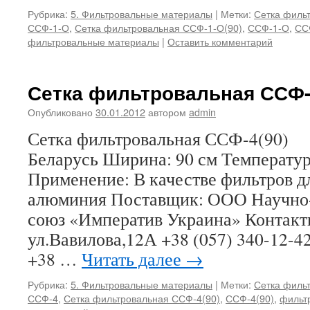
Рубрика:
5. Фильтровальные материалы
|
Метки:
Сетка филь
ССФ-1-О
,
Сетка фильтровальная ССФ-1-О(90)
,
ССФ-1-О
,
СС
фильтровальные материалы
|
Оставить комментарий
Сетка фильтровальная ССФ-
Опубликовано
30.01.2012
автором
admin
Сетка фильтровальная ССФ-4(90
Беларусь Ширина: 90 см Температу
Применение: В качестве фильтров д
алюминия Поставщик: ООО Научно
союз «Императив Украина» Контакты
ул.Вавилова,12А +38 (057) 340-12-42
+38 …
Читать далее
→
Рубрика:
5. Фильтровальные материалы
|
Метки:
Сетка филь
ССФ-4
,
Сетка фильтровальная ССФ-4(90)
,
ССФ-4(90)
,
фильт