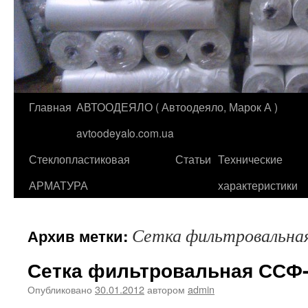
Главная
АВТООДЕЯЛО ( Автоодеяло, Марок А )
Перейти
avtoodeyalo.com.ua
к
Стеклопластиковая
Статьи
Технические
содержимому
АРМАТУРА
характеристики
Сетка фильтровальна
Архив метки:
Сетка фильтровальная ССФ-
Опубликовано
30.01.2012
автором
admin