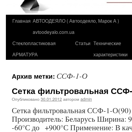
Главная
АВТООДЕЯЛО ( Автоодеяло, Марок А )
Перейти
avtoodeyalo.com.ua
к
Стеклопластиковая
Статьи
Технические
содержимому
АРМАТУРА
характеристики
ССФ-1-О
Архив метки:
Сетка фильтровальная ССФ-
Опубликовано
30.01.2012
автором
admin
Сетка фильтровальная ССФ-1-О
Производитель: Беларусь Ширина: 
-60°С до +900°С Применение: В кач