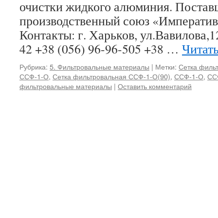
очистки жидкого алюминия. Поста
производственный союз «Императив
Контакты: г. Харьков, ул.Вавилова,1
42 +38 (056) 96-96-505 +38 …
Читат
Рубрика:
5. Фильтровальные материалы
|
Метки:
Сетка филь
ССФ-1-О
,
Сетка фильтровальная ССФ-1-О(90)
,
ССФ-1-О
,
СС
фильтровальные материалы
|
Оставить комментарий