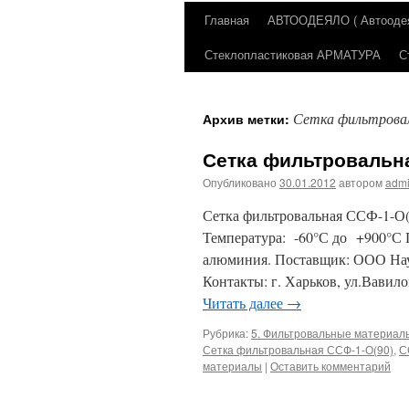
Главная
АВТООДЕЯЛО ( Автоодеял
Перейти
Стеклопластиковая АРМАТУРА
С
к
содержимому
Сетка фильтрова
Архив метки:
Сетка фильтровальна
Опубликовано
30.01.2012
автором
adm
Сетка фильтровальная ССФ-1-
Температура: -60°С до +900°С 
алюминия. Поставщик: ООО Нау
Контакты: г. Харьков, ул.Вавило
Читать далее
→
Рубрика:
5. Фильтровальные материал
Сетка фильтровальная ССФ-1-О(90)
,
С
материалы
|
Оставить комментарий