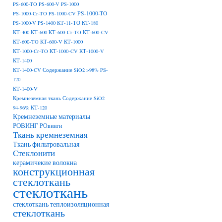
PS-600-TO
PS-600-V
PS-1000
PS-1000-TO
PS-1000-Cr-TO
PS-1000-CV
PS-1000-V
PS-1400
КТ-11-ТО
КТ-180
КТ-400
КТ-600
КТ-600-Cr-TO
КТ-600-CV
КТ-600-TO
КТ-600-V
КТ-1000
КТ-1000-Cr-TO
КТ-1000-CV
КТ-1000-V
КТ-1400
КТ-1400-CV Содержание SiO2 >98% PS-
120
КТ-1400-V
Кремнеземная ткань Содержание SiO2
94-96% КТ-120
Кремнеземные материалы
РОВИНГ
РОвинги
Ткань кремнеземная
Ткань фильтровальная
Стеклонити
керамичекие волокна
конструкционная
стеклоткань
стеклоткань
стеклоткань теплоизоляционная
стеклоткань