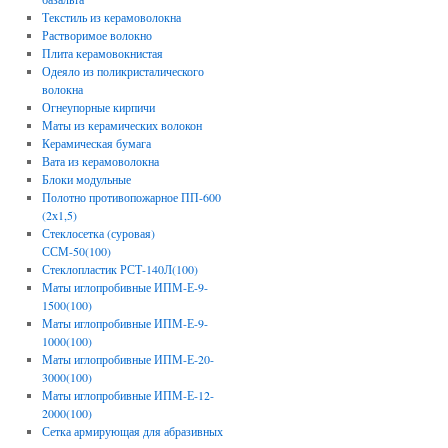
Текстиль из керамоволокна
Растворимое волокно
Плита керамовокнистая
Одеяло из поликристалического
волокна
Огнеупорные кирпичи
Маты из керамических волокон
Керамическая бумага
Вата из керамоволокна
Блоки модульные
Полотно противопожарное ПП-600
(2х1,5)
Стеклосетка (суровая)
ССМ-50(100)
Стеклопластик РСТ-140Л(100)
Маты иглопробивные ИПМ-Е-9-
1500(100)
Маты иглопробивные ИПМ-Е-9-
1000(100)
Маты иглопробивные ИПМ-Е-20-
3000(100)
Маты иглопробивные ИПМ-Е-12-
2000(100)
Сетка армирующая для абразивных