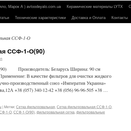
о, Марок А ) avtoodeyalo.com.ua
Керамические материалы LYTX
татьи
Технические характеристики
Доставка и Оплата
Контакты
льная ССФ-1-О
я ССФ-1-О(90)
in
О(90) Производитель: Беларусь Ширина: 90 см
Применение: В качестве фильтров для очистки жидкого
чно-производственный союз «Императив Украина»
ва,12А +38 (057) 340-12-42 +38 (056) 96-96-505 +38 …
ы
|
Метки:
Сетка фильтровальная
,
Сетка фильтровальная ССФ-1-О
,
СФ-1-О
,
ССФ-1-О(90)
,
фильтровальная сетка
,
фильтровальные