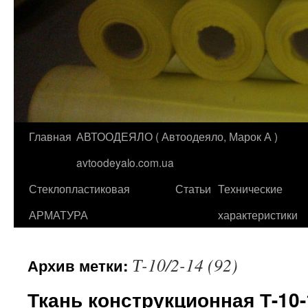
Главная
АВТООДЕЯЛО ( Автоодеяло, Марок А )
Перейти
avtoodeyalo.com.ua
к
Стеклопластиковая
Статьи
Технические
содержимому
АРМАТУРА
характеристики
Т-10/2-14 (92)
Архив метки:
Ткань конструкционная Т-10-1