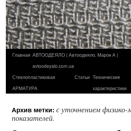
Главная
АВТООДЕЯЛО ( Автоодеяло, Марок А )
Перейти
avtoodeyalo.com.ua
к
Стеклопластиковая
Статьи
Технические
содержимому
АРМАТУРА
характеристики
с уточнением физико-
Архив метки:
показателей.