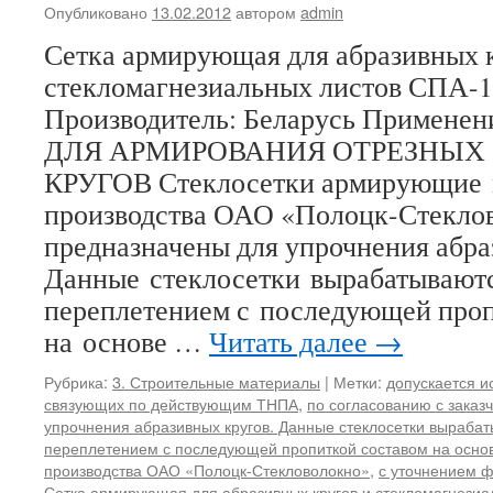
Опубликовано
13.02.2012
автором
admin
Сетка армирующая для абразивных 
стекломагнезиальных листов С
Производитель: Беларусь Примен
ДЛЯ АРМИРОВАНИЯ ОТРЕЗНЫХ 
КРУГОВ Стеклосетки армирующие
производства ОАО «Полоцк-Стекло
предназначены для упрочнения абра
Данные стеклосетки вырабатывают
переплетением с последующей проп
на основе …
Читать далее
→
Рубрика:
3. Строительные материалы
|
Метки:
допускается и
связующих по действующим ТНПА
,
по согласованию с заказ
упрочнения абразивных кругов. Данные стеклосетки выраба
переплетением с последующей пропиткой составом на осно
производства ОАО «Полоцк-Стекловолокно»
,
с уточнением ф
Сетка армирующая для абразивных кругов и стекломагнезиа