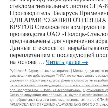
стекломагнезиальных листов С
Производитель: Беларусь Примен
ДЛЯ АРМИРОВАНИЯ ОТРЕЗНЫХ 
КРУГОВ Стеклосетки армирующие
производства ОАО «Полоцк-Стекло
предназначены для упрочнения абра
Данные стеклосетки вырабатывают
переплетением с последующей проп
на основе …
Читать далее
→
Рубрика:
3. Строительные материалы
|
Метки:
допускается и
связующих по действующим ТНПА
,
по согласованию с заказ
упрочнения абразивных кругов. Данные стеклосетки выраба
переплетением с последующей пропиткой составом на осно
производства ОАО «Полоцк-Стекловолокно»
,
с уточнением ф
Сетка армирующая для абразивных кругов и стекломагнезиа
для абразивных кругов и стекломагнезиальных листов СПА-8
АРМИРОВАНИЯ ОТРЕЗНЫХ (АБРАЗИВНЫХ) КРУГОВ Стеклос