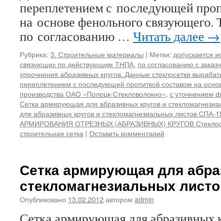
переплетением с последующей проп
на основе фенольного связующего. 
по согласованию …
Читать далее
→
Рубрика:
3. Строительные материалы
|
Метки:
допускается и
связующих по действующим ТНПА
,
по согласованию с заказ
упрочнения абразивных кругов. Данные стеклосетки выраба
переплетением с последующей пропиткой составом на осно
производства ОАО «Полоцк-Стекловолокно»
,
с уточнением ф
Сетка армирующая для абразивных кругов и стекломагнезиа
для абразивных кругов и стекломагнезиальных листов СПА-1
АРМИРОВАНИЯ ОТРЕЗНЫХ (АБРАЗИВНЫХ) КРУГОВ Стеклос
строительная сетка
|
Оставить комментарий
Сетка армирующая для абра
стекломагнезиальных листо
Опубликовано
13.02.2012
автором
admin
Сетка армирующая для абразивных 