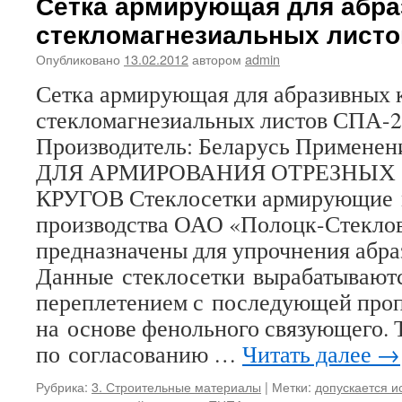
Сетка армирующая для абра
стекломагнезиальных листо
Опубликовано
13.02.2012
автором
admin
Сетка армирующая для абразивных 
стекломагнезиальных листов СПА-
Производитель: Беларусь Примен
ДЛЯ АРМИРОВАНИЯ ОТРЕЗНЫХ 
КРУГОВ Стеклосетки армирующие
производства ОАО «Полоцк-Стекло
предназначены для упрочнения абра
Данные стеклосетки вырабатывают
переплетением с последующей проп
на основе фенольного связующего. 
по согласованию …
Читать далее
→
Рубрика:
3. Строительные материалы
|
Метки:
допускается и