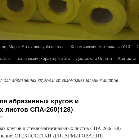
о, Марок А ) avtoodeyalo.com.ua
Керамические материалы LYTX
татьи
Технические характеристики
Доставка и Оплата
Контакты
 для абразивных кругов и стекломагнезиальных листов
ля абразивных кругов и
 листов СПА-260(128)
in
ых кругов и стекломагнезиальных листов СПА-260(128)
рименение: СТЕКЛОСЕТКИ ДЛЯ АРМИРОВАНИЯ