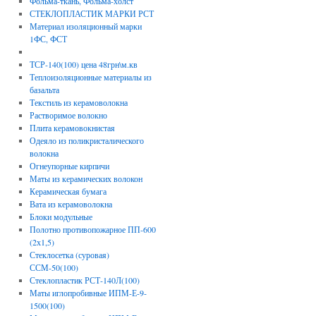
Фольма-ткань, Фольма-холст
СТЕКЛОПЛАСТИК МАРКИ РСТ
Материал изоляционный марки
1ФС, ФСТ
ТСР-140(100) цена 48грн\м.кв
Теплоизоляционные материалы из
базальта
Текстиль из керамоволокна
Растворимое волокно
Плита керамовокнистая
Одеяло из поликристалического
волокна
Огнеупорные кирпичи
Маты из керамических волокон
Керамическая бумага
Вата из керамоволокна
Блоки модульные
Полотно противопожарное ПП-600
(2х1,5)
Стеклосетка (суровая)
ССМ-50(100)
Стеклопластик РСТ-140Л(100)
Маты иглопробивные ИПМ-Е-9-
1500(100)