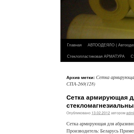
Главная
АВТООДЕЯЛО ( Автоодеял
Перейти
Стеклопластиковая АРМАТУРА
С
к
содержимому
Сетка армирующая
Архив метки:
СПА-260(128)
Сетка армирующая д
стекломагнезиальных
Опубликовано
13.02.2012
автором
adm
Сетка армирующая для абразивн
Производитель: Беларусь П