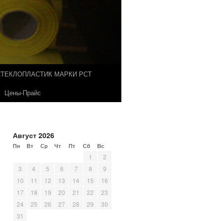
СТЕКЛОПЛАСТИК МАРКИ РСТ
Цены-Прайс
Август 2026
Пн
Вт
Ср
Чт
Пт
Сб
Вс
1
2
3
4
5
6
7
8
9
10
11
12
13
14
15
16
17
18
19
20
21
22
23
24
25
26
27
28
29
30
31