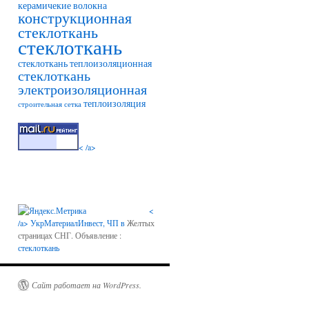
керамичекие волокна
конструкционная
стеклоткань
стеклоткань
стеклоткань теплоизоляционная
стеклоткань
электроизоляционная
теплоизоляция
строительная сетка
< /a>
<
/a>
УкрМатериалИнвест, ЧП в
Желтых
страницах СНГ. Объявление :
стеклоткань
Сайт работает на WordPress.