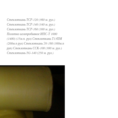
Стеклоткань ТСР-120 (360 м. рул.)
Стеклоткань ТСР-140 (340 м. рул.)
Стеклоткань ТСР-160 (300 м. рул.)
Полотно иглопробивное ИПС-Т 1000
(1400) (15м.п. рул) Стеклоткань Т13ПМ
(200м.п рул) Стеклоткань Э3-180 (300м.п
руп) Стеклоткань ССК-100 (300 м. рул.)
Стеклоткань TG-140 (250 м. рул.)