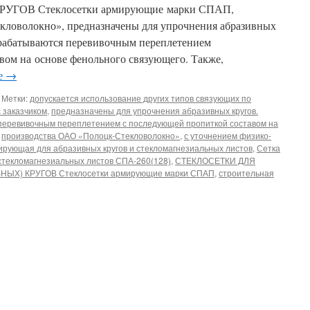
ГОВ Стеклосетки армирующие марки СПАП,
кловолокно», предназначены для упрочнения абразивных
ырабатываются перевивочным переплетением
вом на основе фенольного связующего. Также,
ее
→
Метки:
допускается использование других типов связующих по
с заказчиком
,
предназначены для упрочнения абразивных кругов.
перевивочным переплетением с последующей пропиткой составом на
,
производства ОАО «Полоцк-Стекловолокно»
,
с уточнением физико-
ирующая для абразивных кругов и стекломагнезиальных листов
,
Сетка
стекломагнезиальных листов СПА-260(128)
,
СТЕКЛОСЕТКИ ДЛЯ
Х) КРУГОВ Стеклосетки армирующие марки СПАП
,
строительная