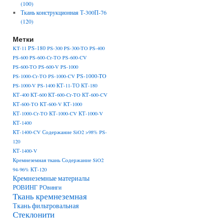
(100)
Ткань конструкционная Т-300П-76
(120)
Метки
PS-180
KT-11
PS-300
PS-300-TO
PS-400
PS-600
PS-600-Cr-TO
PS-600-CV
PS-600-TO
PS-600-V
PS-1000
PS-1000-TO
PS-1000-Cr-TO
PS-1000-CV
PS-1000-V
PS-1400
КТ-11-ТО
КТ-180
КТ-400
КТ-600
КТ-600-Cr-TO
КТ-600-CV
КТ-600-TO
КТ-600-V
КТ-1000
КТ-1000-Cr-TO
КТ-1000-CV
КТ-1000-V
КТ-1400
КТ-1400-CV Содержание SiO2 >98% PS-
120
КТ-1400-V
Кремнеземная ткань Содержание SiO2
94-96% КТ-120
Кремнеземные материалы
РОВИНГ
РОвинги
Ткань кремнеземная
Ткань фильтровальная
Стеклонити