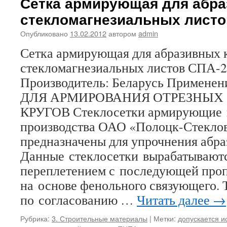
Сетка армирующая для абра
стекломагнезиальных листо
Опубликовано
13.02.2012
автором
admin
Сетка армирующая для абразивных 
стекломагнезиальных листов СПА-
Производитель: Беларусь Примен
ДЛЯ АРМИРОВАНИЯ ОТРЕЗНЫХ 
КРУГОВ Стеклосетки армирующие
производства ОАО «Полоцк-Стекло
предназначены для упрочнения абра
Данные стеклосетки вырабатывают
переплетением с последующей проп
на основе фенольного связующего. 
по согласованию …
Читать далее
→
Рубрика:
3. Строительные материалы
|
Метки:
допускается и