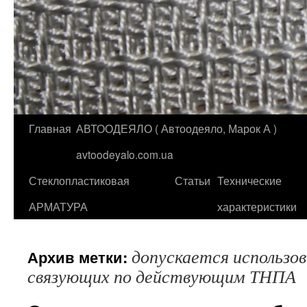
Главная
АВТООДЕЯЛО ( Автоодеяло, Марок А )
Перейти
avtoodeyalo.com.ua
к
Стеклопластиковая
Статьи
Технические
содержимому
АРМАТУРА
характеристики
допускается использов
Архив метки:
связующих по действующим ТНПА