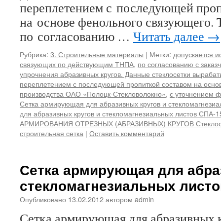
переплетением с последующей проп
на основе фенольного связующего. 
по согласованию …
Читать далее
→
Рубрика:
3. Строительные материалы
|
Метки:
допускается и
связующих по действующим ТНПА
,
по согласованию с заказ
упрочнения абразивных кругов. Данные стеклосетки выраба
переплетением с последующей пропиткой составом на осно
производства ОАО «Полоцк-Стекловолокно»
,
с уточнением ф
Сетка армирующая для абразивных кругов и стекломагнезиа
для абразивных кругов и стекломагнезиальных листов СПА-1
АРМИРОВАНИЯ ОТРЕЗНЫХ (АБРАЗИВНЫХ) КРУГОВ Стеклос
строительная сетка
|
Оставить комментарий
Сетка армирующая для абра
стекломагнезиальных листо
Опубликовано
13.02.2012
автором
admin
Сетка армирующая для абразивных 