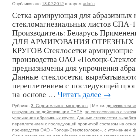
Опубликовано
13.02.2012
автором
admin
Сетка армирующая для абразивных 
стекломагнезиальных листов С
Производитель: Беларусь Примен
ДЛЯ АРМИРОВАНИЯ ОТРЕЗНЫХ 
КРУГОВ Стеклосетки армирующие
производства ОАО «Полоцк-Стекло
предназначены для упрочнения абра
Данные стеклосетки вырабатывают
переплетением с последующей проп
на основе …
Читать далее
→
Рубрика:
3. Строительные материалы
|
Метки:
допускается и
связующих по действующим ТНПА
,
по согласованию с заказ
упрочнения абразивных кругов. Данные стеклосетки выраба
переплетением с последующей пропиткой составом на осно
производства ОАО «Полоцк-Стекловолокно»
,
с уточнением ф
Сетка армирующая для абразивных кругов и стекломагнезиа