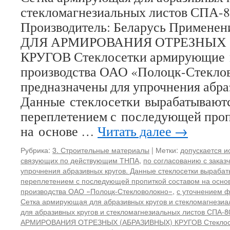
стекломагнезиальных листов С
Производитель: Беларусь Примен
ДЛЯ АРМИРОВАНИЯ ОТРЕЗНЫХ 
КРУГОВ Стеклосетки армирующие
производства ОАО «Полоцк-Стекло
предназначены для упрочнения абра
Данные стеклосетки вырабатывают
переплетением с последующей проп
на основе …
Читать далее
→
Рубрика:
3. Строительные материалы
|
Метки:
допускается и
связующих по действующим ТНПА
,
по согласованию с заказ
упрочнения абразивных кругов. Данные стеклосетки выраба
переплетением с последующей пропиткой составом на осно
производства ОАО «Полоцк-Стекловолокно»
,
с уточнением ф
Сетка армирующая для абразивных кругов и стекломагнезиа
для абразивных кругов и стекломагнезиальных листов СПА-8
АРМИРОВАНИЯ ОТРЕЗНЫХ (АБРАЗИВНЫХ) КРУГОВ Стеклос