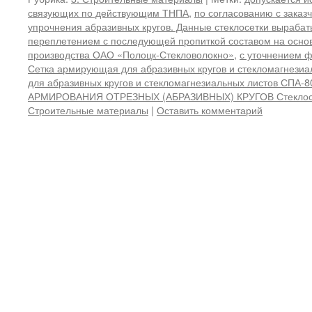
связующих по действующим ТНПА
,
по согласованию с заказ
упрочнения абразивных кругов. Данные стеклосетки выраба
переплетением с последующей пропиткой составом на осно
производства ОАО «Полоцк-Стекловолокно»
,
с уточнением ф
Сетка армирующая для абразивных кругов и стекломагнезиа
для абразивных кругов и стекломагнезиальных листов СПА-8
АРМИРОВАНИЯ ОТРЕЗНЫХ (АБРАЗИВНЫХ) КРУГОВ Стеклос
Строительные материалы
|
Оставить комментарий