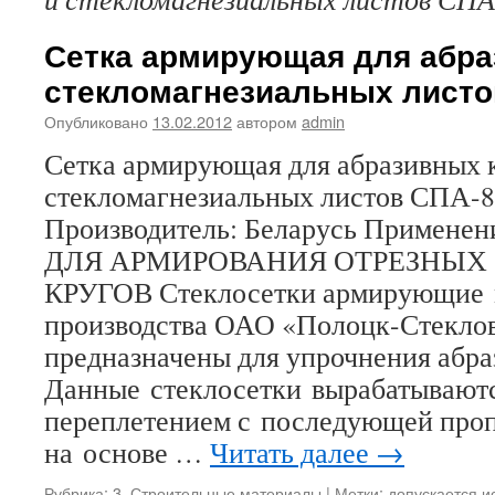
Сетка армирующая для абра
стекломагнезиальных листо
Опубликовано
13.02.2012
автором
admin
Сетка армирующая для абразивных 
стекломагнезиальных листов С
Производитель: Беларусь Примен
ДЛЯ АРМИРОВАНИЯ ОТРЕЗНЫХ 
КРУГОВ Стеклосетки армирующие
производства ОАО «Полоцк-Стекло
предназначены для упрочнения абра
Данные стеклосетки вырабатывают
переплетением с последующей проп
на основе …
Читать далее
→
Рубрика:
3. Строительные материалы
|
Метки:
допускается и