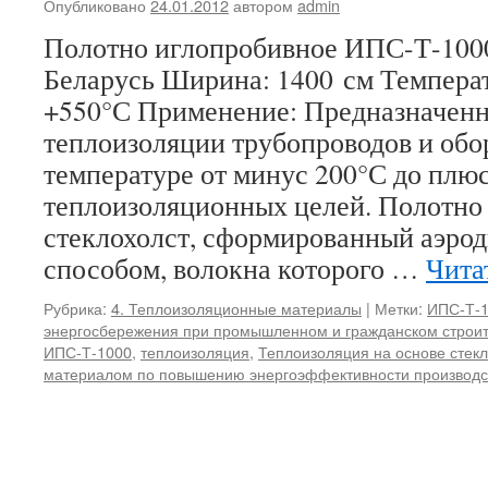
Опубликовано
24.01.2012
автором
admin
Полотно иглопробивное ИПС-Т-100
Беларусь Ширина: 1400 см Температ
+550°С Применение: Предназначенн
теплоизоляции трубопроводов и обо
температуре от минус 200°С до плюс
теплоизоляционных целей. Полотно 
стеклохолст, сформированный аэро
способом, волокна которого …
Чита
Рубрика:
4. Теплоизоляционные материалы
|
Метки:
ИПС-Т-
энергосбережения при промышленном и гражданском строит
ИПС-Т-1000
,
теплоизоляция
,
Теплоизоляция на основе стек
материалом по повышению энергоэффективности производс