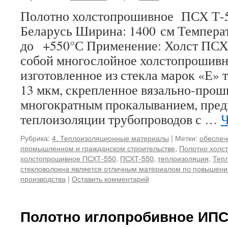
Полотно холстопрошивное ПСХ Т-5
Беларусь Ширина: 1400 см Темпера
до +550°С Применение: Холст ПСХ
собой многослойное холстопрошивн
изготовленное из стекла марок «Е» 
13 мкм, скрепленное вязально-про
многократным прокалыванием, пред
теплоизоляции трубопроводов с …
Ч
Рубрика:
4. Теплоизоляционные материалы
|
Метки:
обеспеч
промышленном и гражданском строительстве
,
Полотно холс
холстопрошивное ПСХТ-550
,
ПСХТ-550
,
теплоизоляция
,
Тепл
стекловолокна является отличным материалом по повышен
производства
|
Оставить комментарий
Полотно иглопробивное ИПС