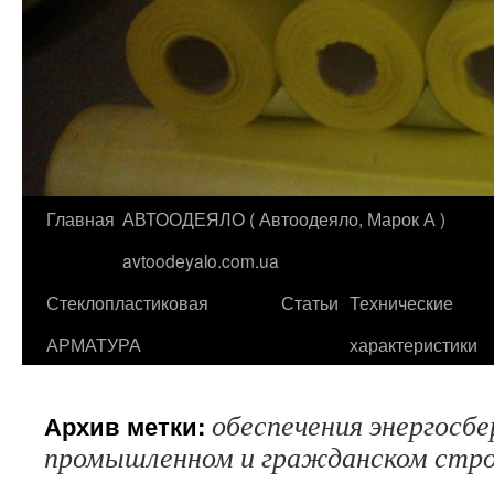
Главная
АВТООДЕЯЛО ( Автоодеяло, Марок А )
Перейти
avtoodeyalo.com.ua
к
Стеклопластиковая
Статьи
Технические
содержимому
АРМАТУРА
характеристики
обеспечения энергосб
Архив метки:
промышленном и гражданском стр