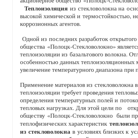
акционерное общество
«Полоцк-Стекловоло
Теплоизоляция
из стекловолокна на осн
высокой химической и термостойкостью, н
коррозионных агентов.
Одной из последних разработок о
ткрытого
общества
«Полоцк-Стекловолокно» является
теплоизоляции из базальтового волокна. О
особенностью данных теплоизоляционных м
увеличение температурного диапазона при 
Применение материалов из стекловолокна в
теплоизоляции требует проведения тепловых
определения температурных полей и поток
тепловых нагрузках. Для этой цели по о
тк
обществу
«Полоцк-Стекловолокно были пр
теплоизо
теплофизических характеристик
из стекловолокна
в условиях близких к ус