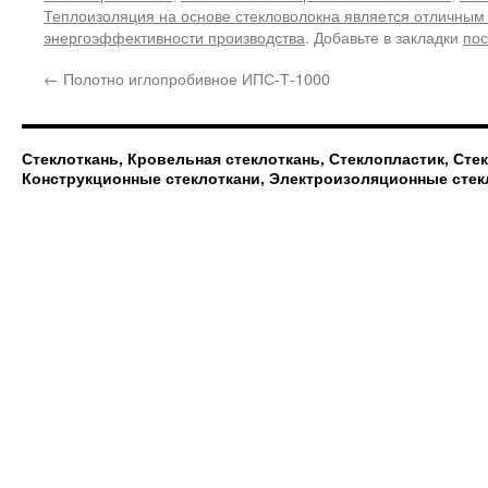
Теплоизоляция на основе стекловолокна является отличны
энергоэффективности производства
. Добавьте в закладки
пос
←
Полотно иглопробивное ИПС-Т-1000
Стеклоткань, Кровельная стеклоткань, Стеклопластик, Сте
Конструкционные стеклоткани, Электроизоляционные стек