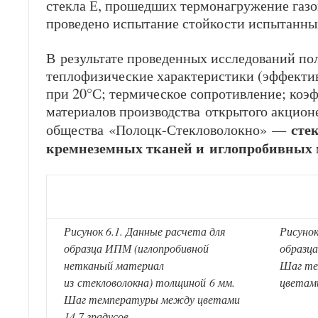
стекла Е, прошедших термонагружение газ
проведено испытание стойкости испытанных
В результате проведенных исследований п
теплофизические характеристики (эффекти
при 20
°
С; термическое сопротивление; ко
материалов производства
открытого акцион
сте
общества
«Полоцк-Стекловолокно» —
кремнеземных тканей и иглопробивных 
Рисунок 6.1. Данные расчета для
Рисунок
образца ИПМ (иглопробивной
образц
нетканый материал
Шаг те
из стекловолокна) толщиной 6 мм.
цветами
Шаг температуры между цветами
14,7 градусов.