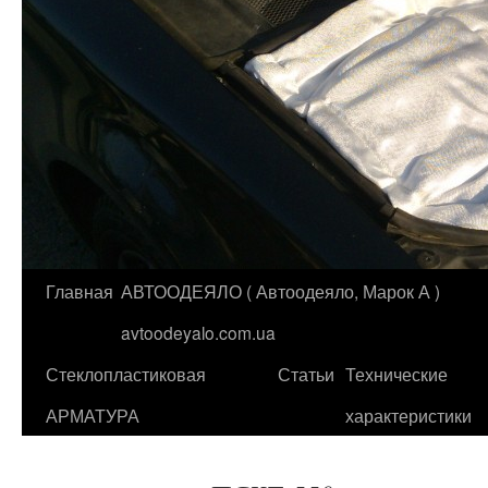
Главная
АВТООДЕЯЛО ( Автоодеяло, Марок А )
Перейти
avtoodeyalo.com.ua
к
Стеклопластиковая
Статьи
Технические
содержимому
АРМАТУРА
характеристики