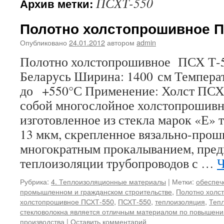
ПСХТ-550
Архив метки:
Полотно холстопрошивное П
Опубликовано
24.01.2012
автором
admin
Полотно холстопрошивное ПСХ Т-5
Беларусь Ширина: 1400 см Темпера
до +550°С Применение: Холст ПСХ
собой многослойное холстопрошивн
изготовленное из стекла марок «Е» 
13 мкм, скрепленное вязально-про
многократным прокалыванием, пред
теплоизоляции трубопроводов с …
Ч
Рубрика:
4. Теплоизоляционные материалы
|
Метки:
обеспеч
промышленном и гражданском строительстве
,
Полотно холс
холстопрошивное ПСХТ-550
,
ПСХТ-550
,
теплоизоляция
,
Тепл
стекловолокна является отличным материалом по повышен
производства
|
Оставить комментарий