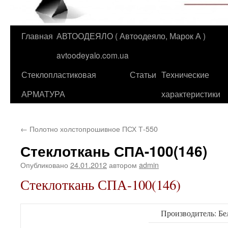
Главная
АВТООДЕЯЛО ( Автоодеяло, Марок А )
Перейти
avtoodeyalo.com.ua
к
Стеклопластиковая
Статьи
Технические
содержимому
АРМАТУРА
характеристики
←
Полотно холстопрошивное ПСХ Т-550
Стеклоткань СПА-100(146)
Опубликовано
24.01.2012
автором
admin
Стеклоткань СПА-100(146)
Производитель: Бе