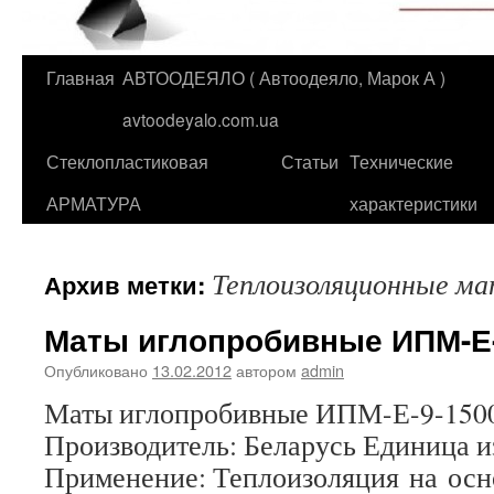
Главная
АВТООДЕЯЛО ( Автоодеяло, Марок А )
Перейти
avtoodeyalo.com.ua
к
Стеклопластиковая
Статьи
Технические
содержимому
АРМАТУРА
характеристики
Теплоизоляционные м
Архив метки:
Маты иглопробивные ИПМ-Е-
Опубликовано
13.02.2012
автором
admin
Маты иглопробивные ИПМ-Е-9-1500
Производитель: Беларусь Единица и
Применение: Теплоизоляция на осн