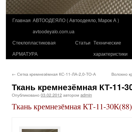
Главная
АВТООДЕЯЛО ( Автоодеяло, Марок А )
Перейти
avtoodeyalo.com.ua
к
Стеклопластиковая
Статьи
Технические
содержимому
АРМАТУРА
характеристики
←
Сетка кремнезёмная КС-11-ЛА-2,0-ТО-А
Волокно к
Ткань кремнезёмная КТ-11-30
Опубликовано
03.02.2012
автором
admin
Ткань кремнезёмная КТ-11-30К(88)