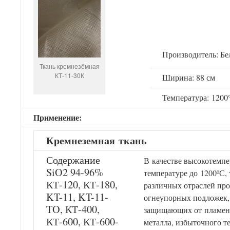
Производитель: Бе
Ткань кремнезёмная
КТ-11-30К
Ширина: 88 см
Температура: 1200
Применение:
Кремнеземн
ая
ткань
Содержание
В качестве высокотемп
SiO2 94-96%
температуре до 1200
С,
0
КТ-120, КТ-180,
различных отраслей пр
KT-11, KT-11-
огнеупорных подложек,
TO, КТ-400,
защищающих от пламени
КТ-600, КТ-600-
металла, избыточного те