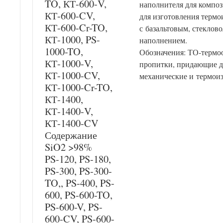
TO, КТ-600-V,
наполнителя для компо
КТ-600-CV,
для изготовления терм
КТ-600-Cr-TO,
с базальтовым, стеклов
КТ-1000, PS-
наполнением.
1000-TO,
Обозначения: ТО-термоо
КТ-1000-V,
пропитки, придающие д
КТ-1000-CV,
механические и термои
КТ-1000-Cr-TO,
КТ-1400,
КТ-1400-V,
КТ-1400-CV
Содержание
SiO2 >98%
PS-120, PS-180,
PS-300, PS-300-
TO,, PS-400, PS-
600, PS-600-TO,
PS-600-V, PS-
600-CV, PS-600-