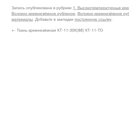
Запись опубликована в рубрике
1. Высокотемпературные кр
Волокно кремнезёмное рубленое
,
Волокно кремнезёмное ру
материалы
. Добавьте в закладки
постоянную ссылку
.
←
Ткань кремнезёмная КТ-11-30К(88) КТ-11-ТО