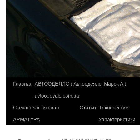
Главная
АВТООДЕЯЛО ( Автоодеяло, Марок А )
Перейти
avtoodeyalo.com.ua
к
Стеклопластиковая
Статьи
Технические
содержимому
АРМАТУРА
характеристики