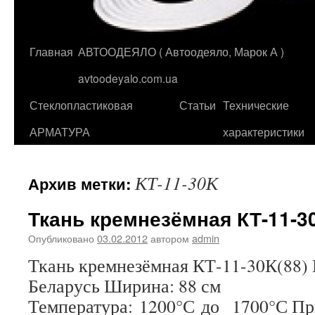
Главная
АВТООДЕЯЛО ( Автоодеяло, Марок А )
Перейти
avtoodeyalo.com.ua
к
Стеклопластиковая
Статьи
Технические
содержимому
АРМАТУРА
характеристики
КТ-11-30К
Архив метки:
Ткань кремнезёмная КТ-11-30
Опубликовано
03.02.2012
автором
admin
Ткань кремнезёмная КТ-11-30К(88) 
Беларусь Ширина: 88 см
Температура: 1200°С до 1700°С Пр