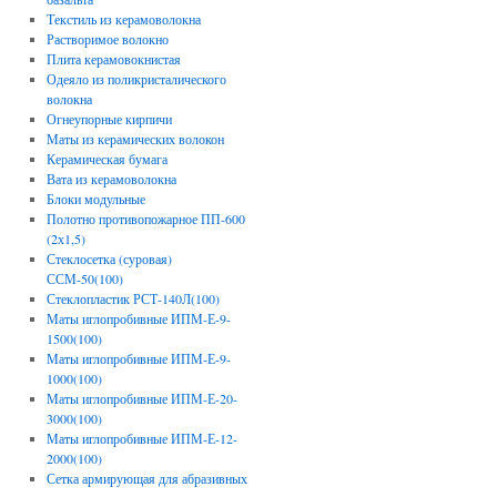
Текстиль из керамоволокна
Растворимое волокно
Плита керамовокнистая
Одеяло из поликристалического
волокна
Огнеупорные кирпичи
Маты из керамических волокон
Керамическая бумага
Вата из керамоволокна
Блоки модульные
Полотно противопожарное ПП-600
(2х1,5)
Стеклосетка (суровая)
ССМ-50(100)
Стеклопластик РСТ-140Л(100)
Маты иглопробивные ИПМ-Е-9-
1500(100)
Маты иглопробивные ИПМ-Е-9-
1000(100)
Маты иглопробивные ИПМ-Е-20-
3000(100)
Маты иглопробивные ИПМ-Е-12-
2000(100)
Сетка армирующая для абразивных