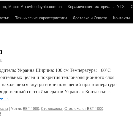
о, Марок А ) avtoodeyalo.com.ua
Керамические материалы LYTX
татьи
Технические характеристики
Доставка и Оплата
Контакты
0
in
итель: Украина Ширина: 100 см Температура: -60°С
оительных целей и покрытия теплоизоляционного слоя
 находящихся внутри и вне помещений при температуре
одственный союз «Императив Украина» Контакты: г.
ее
→
риалы
|
Метки:
ВВГ-1000
,
Стеклохолст
,
Стеклохолст ВВГ-1000
,
й