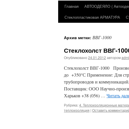
Главная
АВТООДЕЯЛО ( Автоодеял
Перейти
Стеклопластиковая АРМАТУРА
С
к
содержимому
ВВГ-1000
Архив метки:
Стеклохолст ВВГ-100
Опубликовано
24.01.2012
автором
adm
Стеклохолст ВВГ-1000 Производ
до +350°С Применение: Для стр
трубопроводов и коммуникаций,
Поставщик: ООО Научно-произв
Харьков +38 (056) …
Читать дал
Рубрика:
4. Теплоизоляционные мате
теплоизоляция
|
Оставить комментари