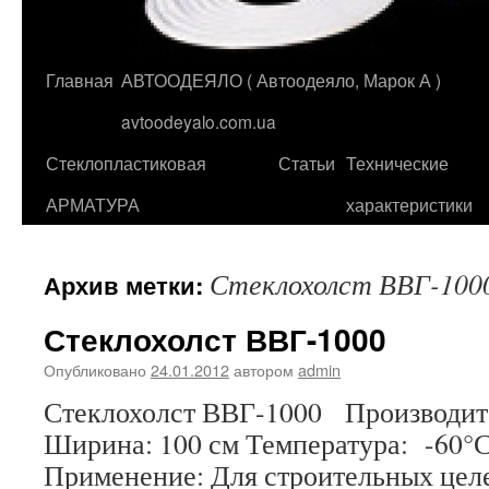
Главная
АВТООДЕЯЛО ( Автоодеяло, Марок А )
Перейти
avtoodeyalo.com.ua
к
Стеклопластиковая
Статьи
Технические
содержимому
АРМАТУРА
характеристики
Стеклохолст ВВГ-100
Архив метки:
Стеклохолст ВВГ-1000
Опубликовано
24.01.2012
автором
admin
Стеклохолст ВВГ-1000 Производит
Ширина: 100 см Температура: -60°
Применение: Для строительных цел