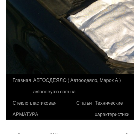
Главная
АВТООДЕЯЛО ( Автоодеяло, Марок А )
Перейти
avtoodeyalo.com.ua
к
Стеклопластиковая
Статьи
Технические
содержимому
АРМАТУРА
характеристики