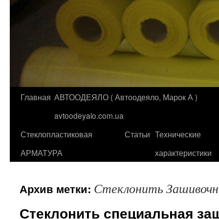
Главная
АВТООДЕЯЛО ( Автоодеяло, Марок А )
Перейти
avtoodeyalo.com.ua
к
Стеклопластиковая
Статьи
Технические
содержимому
АРМАТУРА
характеристики
Стеклонить Зашивочн
Архив метки:
Стеклонить специальная за