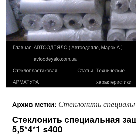
Главная
АВТООДЕЯЛО ( Автоодеяло, Марок А )
Перейти
avtoodeyalo.com.ua
к
Стеклопластиковая
Статьи
Технические
содержимому
АРМАТУРА
характеристики
Стеклонить специальн
Архив метки:
Стеклонить специальная за
5,5*4*1 s400