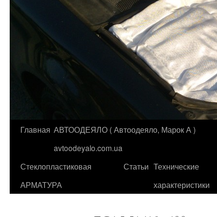
Главная
АВТООДЕЯЛО ( Автоодеяло, Марок А )
Перейти
avtoodeyalo.com.ua
к
Стеклопластиковая
Статьи
Технические
содержимому
АРМАТУРА
характеристики