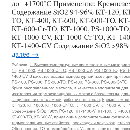
до +1700°С Применение: Кремнезе
Содержание SiO2 94-96% КТ-120, КТ
TO, КТ-400, КТ-600, КТ-600-TO, КТ
КТ-600-Cr-TO, КТ-1000, PS-1000-TO,
КТ-1000-CV, КТ-1000-Cr-TO, КТ-140
КТ-1400-CV Содержание SiO2 >98%
далее
→
Рубрика:
1. Высокотемпературные кременеземные материа
11
,
PS-1000
,
PS-1000-Cr-TO
,
PS-1000-CV
,
PS-1000-TO
,
PS-1
1400-CV В качестве высокотемпературной изоляции при тем
PS-180
,
PS-300
,
PS-300-TO
,
PS-400
,
PS-600
,
PS-600-Cr-TO
,
брызг расплавленного металла
,
в качестве наполнителя для
изготовления термоизоляционных матов с базальтовым
,
для 
защищающих от пламени
,
избыточного тепла
,
Кремнеземная
КТ-120
,
КТ-1000
,
КТ-1000-Cr-TO
,
КТ-1000-CV
,
КТ-1000-V
,
КТ-
Содержание SiO2 >98% PS-120
,
КТ-1400-V
,
КТ-180
,
КТ-400
,
КТ-600-TO
,
КТ-600-V
,
придающие дополнительные физико-м
термоизоляционные свойства.
,
прокладок и покрывал
,
стекл
Обозначения: ТО-термообработка; V
,
термозащиты для разл