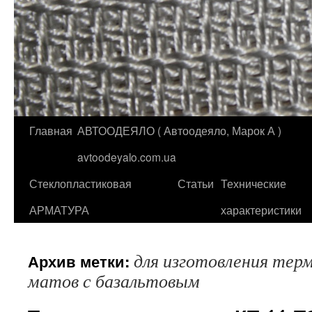
Главная
АВТООДЕЯЛО ( Автоодеяло, Марок А )
Перейти
avtoodeyalo.com.ua
к
Стеклопластиковая
Статьи
Технические
содержимому
АРМАТУРА
характеристики
для изготовления тер
Архив метки:
матов с базальтовым