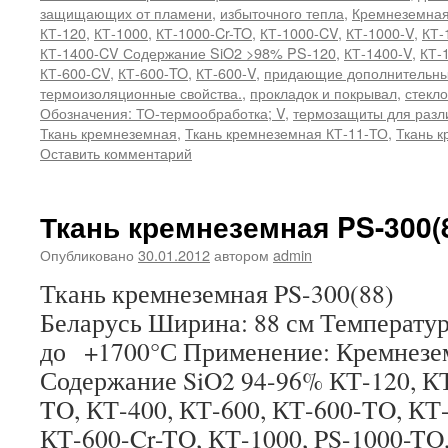
защищающих от пламени
,
избыточного тепла
,
Кремнеземная
КТ-120
,
КТ-1000
,
КТ-1000-Cr-TO
,
КТ-1000-CV
,
КТ-1000-V
,
КТ-
КТ-1400-CV Содержание SiO2 >98% PS-120
,
КТ-1400-V
,
КТ-
КТ-600-CV
,
КТ-600-TO
,
КТ-600-V
,
придающие дополнительны
термоизоляционные свойства.
,
прокладок и покрывал
,
стекл
Обозначения: ТО-термообработка; V
,
термозащиты для разл
Ткань кремнеземная
,
Ткань кремнеземная КТ-11-ТО
,
Ткань к
Оставить комментарий
Ткань кремнеземная PS-300(
Опубликовано
30.01.2012
автором
admin
Ткань кремнеземная PS-300(88) 
Беларусь Ширина: 88 см Температу
до +1700°С Применение: Кремнезе
Содержание SiO2 94-96% КТ-120, КТ
TO, КТ-400, КТ-600, КТ-600-TO, КТ
КТ-600-Cr-TO, КТ-1000, PS-1000-TO,