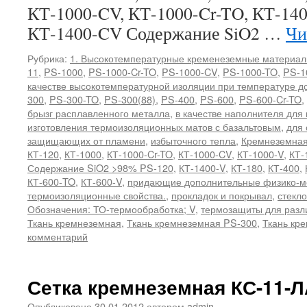
КТ-1000-CV, КТ-1000-Cr-TO, КТ-140
КТ-1400-CV Содержание SiO2 …
Чи
Рубрика:
1. Высокотемпературные кременеземные материа
11
,
PS-1000
,
PS-1000-Cr-TO
,
PS-1000-CV
,
PS-1000-TO
,
PS-1
качестве высокотемпературной изоляции при температуре д
300
,
PS-300-TO
,
PS-300(88)
,
PS-400
,
PS-600
,
PS-600-Cr-TO
,
брызг расплавленного металла
,
в качестве наполнителя для
изготовления термоизоляционных матов с базальтовым
,
для 
защищающих от пламени
,
избыточного тепла
,
Кремнеземная
КТ-120
,
КТ-1000
,
КТ-1000-Cr-TO
,
КТ-1000-CV
,
КТ-1000-V
,
КТ-
Содержание SiO2 >98% PS-120
,
КТ-1400-V
,
КТ-180
,
КТ-400
,
КТ-600-TO
,
КТ-600-V
,
придающие дополнительные физико-м
термоизоляционные свойства.
,
прокладок и покрывал
,
стекл
Обозначения: ТО-термообработка; V
,
термозащиты для разл
Ткань кремнеземная
,
Ткань кремнеземная PS-300
,
Ткань кр
комментарий
Сетка кремнеземная КС-11-Л
Опубликовано
30.01.2012
автором
admin