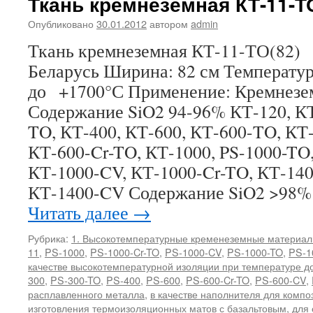
Ткань кремнеземная КТ-11-Т
Опубликовано
30.01.2012
автором
admin
Ткань кремнеземная КТ-11-ТО(82) 
Беларусь Ширина: 82 см Температу
до +1700°С Применение: Кремнезе
Содержание SiO2 94-96% КТ-120, КТ
TO, КТ-400, КТ-600, КТ-600-TO, КТ
КТ-600-Cr-TO, КТ-1000, PS-1000-TO,
КТ-1000-CV, КТ-1000-Cr-TO, КТ-140
КТ-1400-CV Содержание SiO2 >98% 
Читать далее
→
Рубрика:
1. Высокотемпературные кременеземные материа
11
,
PS-1000
,
PS-1000-Cr-TO
,
PS-1000-CV
,
PS-1000-TO
,
PS-1
качестве высокотемпературной изоляции при температуре д
300
,
PS-300-TO
,
PS-400
,
PS-600
,
PS-600-Cr-TO
,
PS-600-CV
,
расплавленного металла
,
в качестве наполнителя для комп
изготовления термоизоляционных матов с базальтовым
,
для 