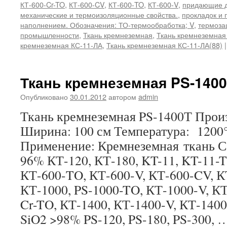
КТ-600-Cr-TO
,
КТ-600-CV
,
КТ-600-TO
,
КТ-600-V
,
придающие д
механические и термоизоляционные свойства.
,
прокладок и 
наполнением. Обозначения: ТО-термообработка; V
,
термоза
промышленности
,
Ткань кремнеземная
,
Ткань кремнеземная
кремнеземная КС-11-ЛА
,
Ткань кремнеземная КС-11-ЛА(88)
|
Ткань кремнеземная PS-140
Опубликовано
30.01.2012
автором
admin
Ткань кремнеземная PS-1400Т Произ
Ширина: 100 см Температура: 1200
Применение: Кремнеземная ткань С
96% КТ-120, КТ-180, KT-11, KT-11-T
КТ-600-TO, КТ-600-V, КТ-600-CV, К
КТ-1000, PS-1000-TO, КТ-1000-V, К
Cr-TO, КТ-1400, КТ-1400-V, КТ-14
SiO2 >98% PS-120, PS-180, PS-300,