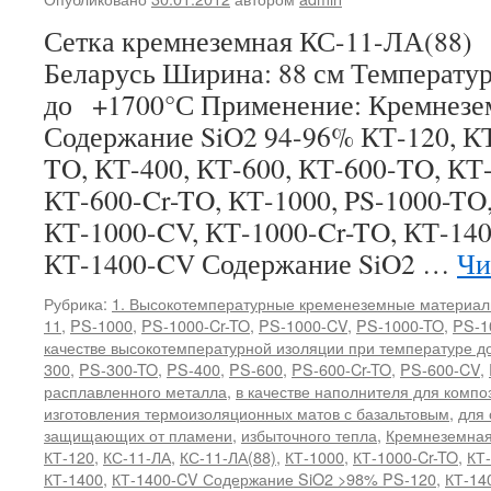
Сетка кремнеземная КС-11-ЛА(8
Беларусь Ширина: 88 см Температу
до +1700°С Применение: Кремнезе
Содержание SiO2 94-96% КТ-120, КТ
TO, КТ-400, КТ-600, КТ-600-TO, КТ
КТ-600-Cr-TO, КТ-1000, PS-1000-TO,
КТ-1000-CV, КТ-1000-Cr-TO, КТ-140
КТ-1400-CV Содержание SiO2 …
Чи
Рубрика:
1. Высокотемпературные кременеземные материа
11
,
PS-1000
,
PS-1000-Cr-TO
,
PS-1000-CV
,
PS-1000-TO
,
PS-1
качестве высокотемпературной изоляции при температуре д
300
,
PS-300-TO
,
PS-400
,
PS-600
,
PS-600-Cr-TO
,
PS-600-CV
,
расплавленного металла
,
в качестве наполнителя для комп
изготовления термоизоляционных матов с базальтовым
,
для 
защищающих от пламени
,
избыточного тепла
,
Кремнеземная
КТ-120
,
КС-11-ЛА
,
КС-11-ЛА(88)
,
КТ-1000
,
КТ-1000-Cr-TO
,
КТ
КТ-1400
,
КТ-1400-CV Содержание SiO2 >98% PS-120
,
КТ-14