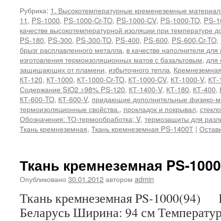
Рубрика:
1. Высокотемпературные кременеземные материа
11
,
PS-1000
,
PS-1000-Cr-TO
,
PS-1000-CV
,
PS-1000-TO
,
PS-1
качестве высокотемпературной изоляции при температуре д
PS-180
,
PS-300
,
PS-300-TO
,
PS-400
,
PS-600
,
PS-600-Cr-TO
,
брызг расплавленного металла
,
в качестве наполнителя для
изготовления термоизоляционных матов с базальтовым
,
для 
защищающих от пламени
,
избыточного тепла
,
Кремнеземная
КТ-120
,
КТ-1000
,
КТ-1000-Cr-TO
,
КТ-1000-CV
,
КТ-1000-V
,
КТ-
Содержание SiO2 >98% PS-120
,
КТ-1400-V
,
КТ-180
,
КТ-400
,
КТ-600-TO
,
КТ-600-V
,
придающие дополнительные физико-м
термоизоляционные свойства.
,
прокладок и покрывал
,
стекл
Обозначения: ТО-термообработка; V
,
термозащиты для разл
Ткань кремнеземная
,
Ткань кремнеземная PS-1400Т
|
Остав
Ткань кремнеземная PS-1000
Опубликовано
30.01.2012
автором
admin
Ткань кремнеземная PS-1000(94) 
Беларусь Ширина: 94 см Температу