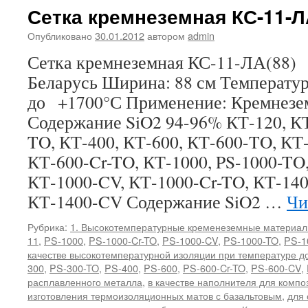
Сетка кремнеземная КС-11-Л
Опубликовано
30.01.2012
автором
admin
Сетка кремнеземная КС-11-ЛА(8
Беларусь Ширина: 88 см Температу
до +1700°С Применение: Кремнезе
Содержание SiO2 94-96% КТ-120, КТ
TO, КТ-400, КТ-600, КТ-600-TO, КТ
КТ-600-Cr-TO, КТ-1000, PS-1000-TO,
КТ-1000-CV, КТ-1000-Cr-TO, КТ-140
КТ-1400-CV Содержание SiO2 …
Чи
Рубрика:
1. Высокотемпературные кременеземные материа
11
,
PS-1000
,
PS-1000-Cr-TO
,
PS-1000-CV
,
PS-1000-TO
,
PS-1
качестве высокотемпературной изоляции при температуре д
300
,
PS-300-TO
,
PS-400
,
PS-600
,
PS-600-Cr-TO
,
PS-600-CV
,
расплавленного металла
,
в качестве наполнителя для комп
изготовления термоизоляционных матов с базальтовым
,
для 