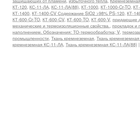
защищающих от пламени
,
избыточного тепла
,
Кремнеземная
КТ-120
,
КС-11-ЛА
,
КС-11-ЛА(88)
,
КТ-1000
,
КТ-1000-Cr-TO
,
КТ
КТ-1400
,
КТ-1400-CV Содержание SiO2 >98% PS-120
,
КТ-14
КТ-600-Cr-TO
,
КТ-600-CV
,
КТ-600-TO
,
КТ-600-V
,
придающие д
механические и термоизоляционные свойства.
,
прокладок и 
наполнением. Обозначения: ТО-термообработка; V
,
термоза
промышленности
,
Ткань кремнеземная
,
Ткань кремнеземная
кремнеземная КС-11-ЛА
,
Ткань кремнеземная КС-11-ЛА(88)
|