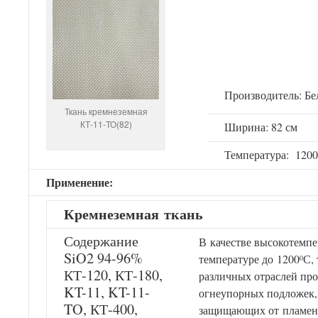
Производитель: Бе
Ткань кремнеземная
КТ-11-ТО(82)
Ширина: 82 см
Температура: 120
Применение:
Кремнеземн
ая
ткань
Содержание
В качестве высокотемп
SiO2 94-96%
температуре до 1200
С,
0
КТ-120, КТ-180,
различных отраслей пр
KT-11, KT-11-
огнеупорных подложек,
TO, КТ-400,
защищающих от пламени