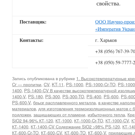
свойства.
Поставщик:
ООО Научно-произ
«Императив Украи
Контакты:
г. Харьков
+38 (056) 767-39-7
+38 (050) 59-7777-
Запись опубликована в рубрике
1. Высокотемпературные кр
Cr — пропитки
,
CV
,
KT-11
,
PS-1000
,
PS-1000-Cr-TO
,
PS-1000
1400
,
PS-1400-CV В качестве высокотемпературной изоляци
1400-V
,
PS-180
,
PS-300
,
PS-300-TO
,
PS-400
,
PS-600
,
PS-600
PS-600-V
,
брызг расплавленного металла
,
в качестве напол
материалов
,
для изготовления термоизоляционных матов с 
подложек
,
защищающих от пламени
,
избыточного тепла
,
Кре
SiO2 94-96% КТ-120
,
КТ-1000
,
КТ-1000-Cr-TO
,
КТ-1000-CV
,
К
КТ-1400
,
КТ-1400-CV Содержание SiO2 >98% PS-120
,
КТ-14
КТ-600-Cr-TO
,
КТ-600-CV
,
КТ-600-TO
,
КТ-600-V
,
придающие д