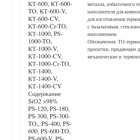
КТ-600, КТ-600-
металла, избыточного те
TO, КТ-600-V,
наполнителя для компо
КТ-600-CV,
для изготовления терм
КТ-600-Cr-TO,
с базальтовым, стеклов
КТ-1000, PS-
наполнением.
1000-TO,
Обозначения: ТО-термоо
КТ-1000-V,
пропитки, придающие д
КТ-1000-CV,
механические и термои
КТ-1000-Cr-TO,
КТ-1400,
КТ-1400-V,
КТ-1400-CV
Содержание
SiO2 >98%
PS-120, PS-180,
PS-300, PS-300-
TO,, PS-400, PS-
600, PS-600-TO,
PS-600-V, PS-