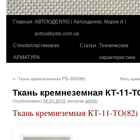
Главная
АВТООДЕЯЛО ( Автоодеяло, Марок А )
Перейти
avtoodeyalo.com.ua
к
Стеклопластиковая
Статьи
Технические
содержимому
АРМАТУРА
характеристики
←
Ткань кремнеземная PS-300(88)
Нить кре
Ткань кремнеземная КТ-11-Т
Опубликовано
30.01.2012
автором
admin
Ткань кремнеземная КТ-11-ТО(82