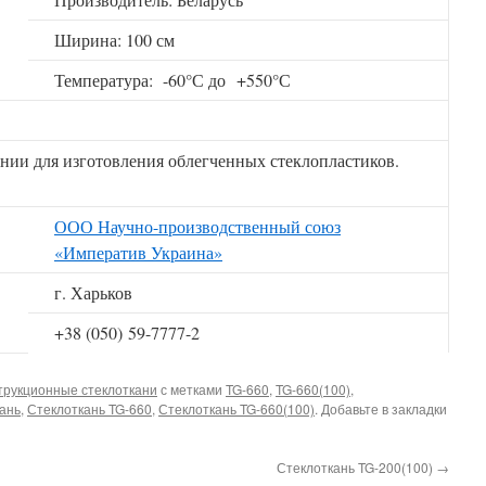
Ширина: 100 см
Температура: -60°С до +550°С
нии для изготовления облегченных стеклопластиков.
ООО Научно-производственный союз
«Императив Украина»
г. Харьков
+38 (050) 59-7777-2
струкционные стеклоткани
с метками
TG-660
,
TG-660(100)
,
кань
,
Стеклоткань TG-660
,
Стеклоткань TG-660(100)
. Добавьте в закладки
Стеклоткань TG-200(100)
→