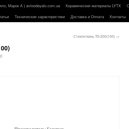
о, Марок А ) avtoodeyalo.com.ua
Керамические материалы LYTX
татьи
Технические характеристики
Доставка и Оплата
Контакты
Стеклоткань TG-200(100)
→
100)
in
Производитель: Беларусь