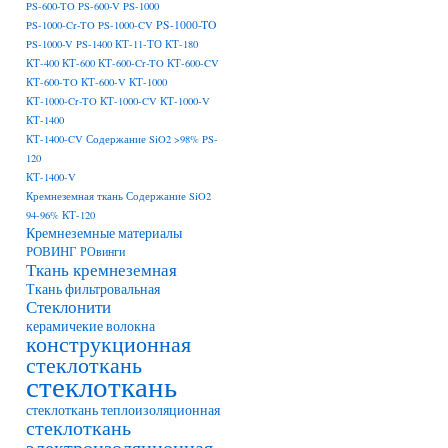
PS-600-TO
PS-600-V
PS-1000
PS-1000-TO
PS-1000-Cr-TO
PS-1000-CV
PS-1000-V
PS-1400
КТ-11-ТО
КТ-180
КТ-400
КТ-600
КТ-600-Cr-TO
КТ-600-CV
КТ-600-TO
КТ-600-V
КТ-1000
КТ-1000-Cr-TO
КТ-1000-CV
КТ-1000-V
КТ-1400
КТ-1400-CV Содержание SiO2 >98% PS-
120
КТ-1400-V
Кремнеземная ткань Содержание SiO2
94-96% КТ-120
Кремнеземные материалы
РОВИНГ
РОвинги
Ткань кремнеземная
Ткань фильтровальная
Стеклонити
керамичекие волокна
конструкционная
стеклоткань
стеклоткань
стеклоткань теплоизоляционная
стеклоткань
электроизоляционная