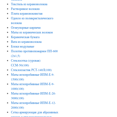
Текстиль из керамоволокна
Растворимое волокно
Плита керамовокнистая
Одеяло из поликристалического
волокна
Огнеупорные кирпичи
Маты из керамических волокон
Керамическая бумага
Вата из керамоволокна
Блоки модульные
Полотно противопожарное ПП-600
(2х1,5)
Стеклосетка (суровая)
ССМ-50(100)
Стеклопластик РСТ-140Л(100)
Маты иглопробивные ИПМ-Е-9-
1500(100)
Маты иглопробивные ИПМ-Е-9-
1000(100)
Маты иглопробивные ИПМ-Е-20-
3000(100)
Маты иглопробивные ИПМ-Е-12-
2000(100)
Сетка армирующая для абразивных
кругов и стекломагнезиальных