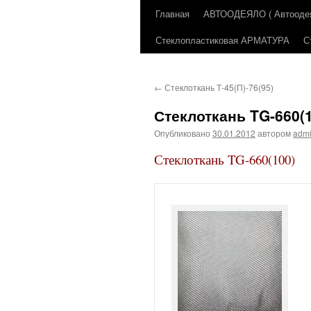
Главная
АВТООДЕЯЛО ( Автоодеял
Перейти
Стеклопластиковая АРМАТУРА
С
к
содержимому
←
Стеклоткань Т-45(П)-76(95)
Стеклоткань TG-660(
Опубликовано
30.01.2012
автором
adm
Стеклоткань TG-660(100)