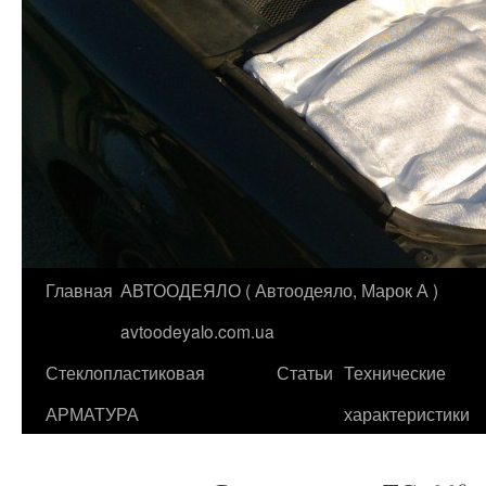
Главная
АВТООДЕЯЛО ( Автоодеяло, Марок А )
Перейти
avtoodeyalo.com.ua
к
Стеклопластиковая
Статьи
Технические
содержимому
АРМАТУРА
характеристики