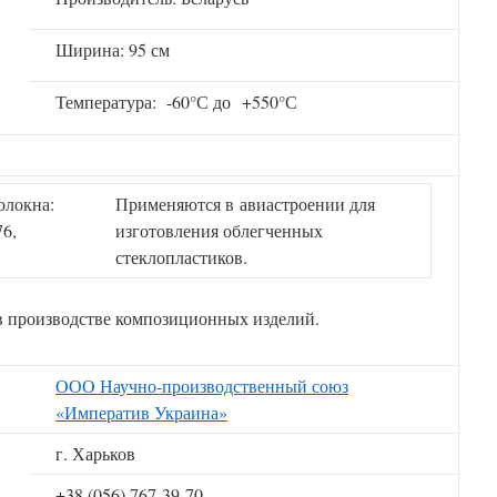
Ширина: 95 см
Температура: -60°С до +550°С
олокна:
Применяются в авиастроении для
76,
изготовления облегченных
стеклопластиков.
в производстве композиционных изделий.
ООО Научно-производственный союз
«Императив Украина»
г. Харьков
+38 (056) 767-39-70