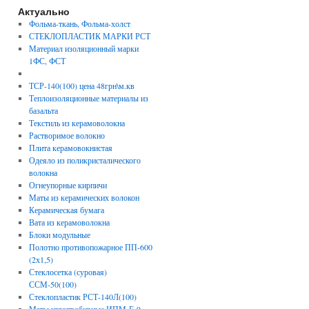
Актуально
Фольма-ткань, Фольма-холст
СТЕКЛОПЛАСТИК МАРКИ РСТ
Материал изоляционный марки
1ФС, ФСТ
ТСР-140(100) цена 48грн\м.кв
Теплоизоляционные материалы из
базальта
Текстиль из керамоволокна
Растворимое волокно
Плита керамовокнистая
Одеяло из поликристалического
волокна
Огнеупорные кирпичи
Маты из керамических волокон
Керамическая бумага
Вата из керамоволокна
Блоки модульные
Полотно противопожарное ПП-600
(2х1,5)
Стеклосетка (суровая)
ССМ-50(100)
Стеклопластик РСТ-140Л(100)