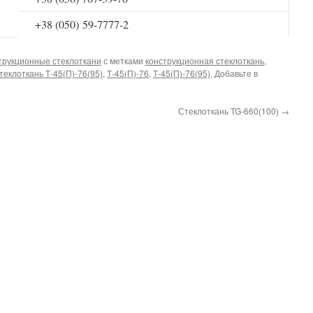
+38 (050) 59-7777-2
струкционные стеклоткани
с метками
конструкционная стеклоткань
,
теклоткань Т-45(П)-76(95)
,
Т-45(П)-76
,
Т-45(П)-76(95)
. Добавьте в
Стеклоткань TG-660(100)
→