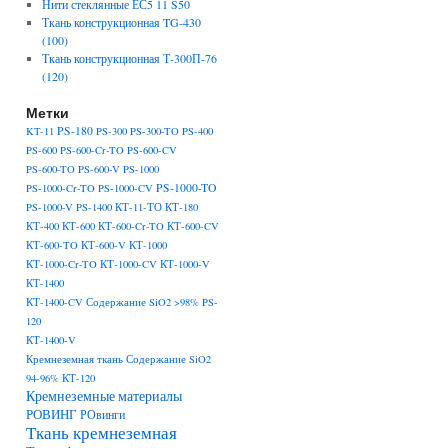
Нити стеклянные ЕС5 11 S50
Ткань конструкционная TG-430
(100)
Ткань конструкционная Т-300П-76
(120)
Метки
PS-180
KT-11
PS-300
PS-300-TO
PS-400
PS-600
PS-600-Cr-TO
PS-600-CV
PS-600-TO
PS-600-V
PS-1000
PS-1000-TO
PS-1000-Cr-TO
PS-1000-CV
PS-1000-V
PS-1400
КТ-11-ТО
КТ-180
КТ-400
КТ-600
КТ-600-Cr-TO
КТ-600-CV
КТ-600-TO
КТ-600-V
КТ-1000
КТ-1000-Cr-TO
КТ-1000-CV
КТ-1000-V
КТ-1400
КТ-1400-CV Содержание SiO2 >98% PS-
120
КТ-1400-V
Кремнеземная ткань Содержание SiO2
94-96% КТ-120
Кремнеземные материалы
РОВИНГ
РОвинги
Ткань кремнеземная