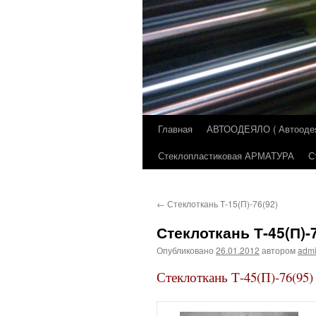
Главная
АВТООДЕЯЛО ( Автоодеял
Перейти
Стеклопластиковая АРМАТУРА
С
к
содержимому
←
Стеклоткань Т-15(П)-76(92)
Стеклоткань Т-45(П)-
Опубликовано
26.01.2012
автором
adm
Стеклоткань Т-45(П)-76(95