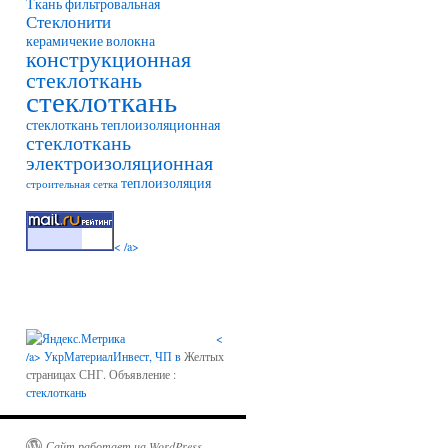
Ткань фильтровальная
Стеклонити
керамичекие волокна
конструкционная
стеклоткань
стеклоткань
стеклоткань теплоизоляционная
стеклоткань
электроизоляционная
теплоизоляция
строительная сетка
< /a>
<
/a>
УкрМатериалИнвест, ЧП в
Желтых
страницах СНГ. Объявление :
стеклоткань
Сайт работает на WordPress.