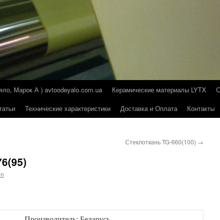
о, Марок А ) avtoodeyalo.com.ua
Керамические материалы LYTX
татьи
Технические характеристики
Доставка и Оплата
Контакты
Стеклоткань TG-660(100)
→
76(95)
in
)
Производитель: Беларусь