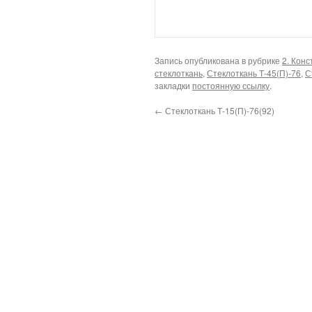
Запись опубликована в рубрике
2. Кон
стеклоткань
,
Стеклоткань Т-45(П)-76
,
С
закладки
постоянную ссылку
.
←
Стеклоткань Т-15(П)-76(92)