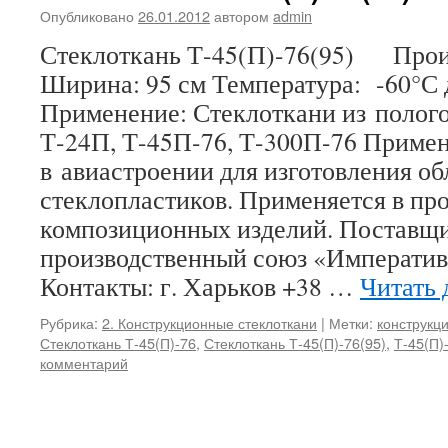
Опубликовано
26.01.2012
автором
admin
Стеклоткань Т-45(П)-76(95) Произ
Ширина: 95 см Температура: -60°С
Применение: Стеклоткани из полого
Т-24П, Т-45П-76, Т-300П-76 Приме
в авиастроении для изготовления о
стеклопластиков. Применяется в пр
композиционных изделий. Поставщ
производственный союз «Императив
Контакты: г. Харьков +38 …
Читать 
Рубрика:
2. Конструкционные стеклоткани
|
Метки:
конструкц
Стеклоткань Т-45(П)-76
,
Стеклоткань Т-45(П)-76(95)
,
Т-45(П)
комментарий