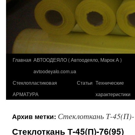
Главная
АВТООДЕЯЛО ( Автоодеяло, Марок А )
Перейти
avtoodeyalo.com.ua
к
Стеклопластиковая
Статьи
Технические
содержимому
АРМАТУРА
характеристики
Стеклоткань Т-45(П)-
Архив метки:
Стеклоткань Т-45(П)-76(95)