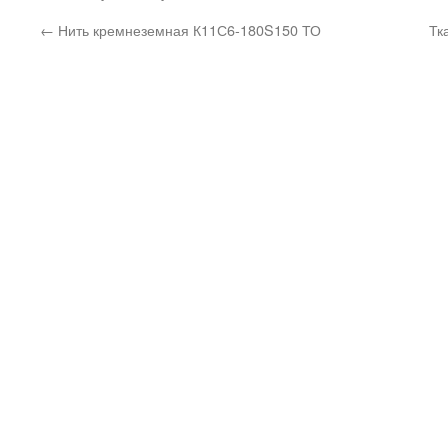
←
Нить кремнеземная К11С6-180S150 ТО
Тк