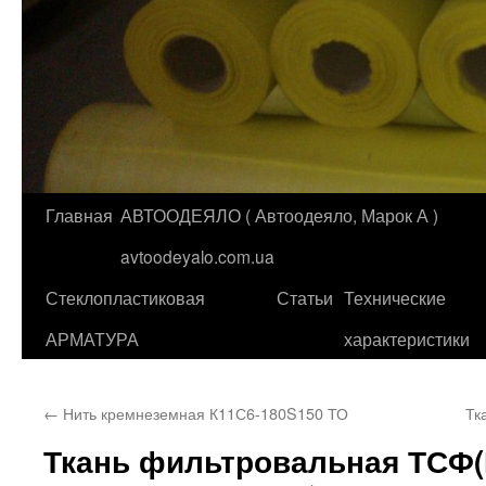
Главная
АВТООДЕЯЛО ( Автоодеяло, Марок А )
Перейти
avtoodeyalo.com.ua
к
Стеклопластиковая
Статьи
Технические
содержимому
АРМАТУРА
характеристики
←
Нить кремнеземная К11С6-180S150 ТО
Тк
Ткань фильтровальная ТСФ(