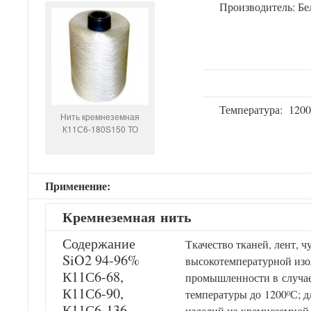
Производитель: Бе
Температура: 120
Нить кремнеземная
К11С6-180S150 ТО
Применение:
Кремнеземн
ая
нит
ь
Содержание
Ткачество тканей, лент, ч
SiO2 94-96%
высокотемпературной изо
К11С6-68,
промышленности в случае
К11С6-90,
температуры до 1200
С; 
0
К11С6-136,
изделий из кремнеземной