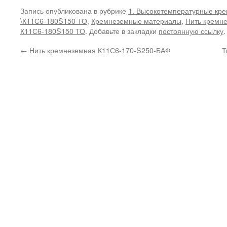
Запись опубликована в рубрике
1. Высокотемпературные кр
\К11С6-180S150 ТО
,
Кремнеземные материалы
,
Нить кремн
К11С6-180S150 ТО
. Добавьте в закладки
постоянную ссылку
.
←
Нить кремнеземная К11С6-170-S250-БАФ
Т