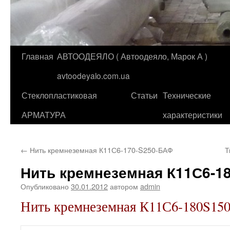
Главная
АВТООДЕЯЛО ( Автоодеяло, Марок А )
Перейти
avtoodeyalo.com.ua
к
Стеклопластиковая
Статьи
Технические
содержимому
АРМАТУРА
характеристики
←
Нить кремнеземная К11С6-170-S250-БАФ
Т
Нить кремнеземная К11С6-1
Опубликовано
30.01.2012
автором
admin
Нить кремнеземная К11С6-180S15