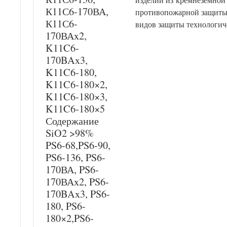
К11С6-170ВА,
противопожарной защиты,
К11С6-
видов защиты технологич
170ВАx2,
K11C6-
170BAx3,
K11C6-180,
K11C6-180×2,
K11C6-180×3,
K11C6-180×5
Содержание
SiO2 >98%
PS6-68,PS6-90,
PS6-136, PS6-
170ВА, PS6-
170ВАx2, PS6-
170BAx3, PS6-
180, PS6-
180×2,PS6-