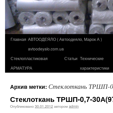
Главная
АВТООДЕЯЛО ( Автоодеяло, Марок А )
Перейти
avtoodeyalo.com.ua
к
Стеклопластиковая
Статьи
Технические
содержимому
АРМАТУРА
характеристики
Стеклоткань ТРШП-
Архив метки:
Стеклоткань ТРШП-0,7-30А(9
Опубликовано
30.01.2012
автором
admin