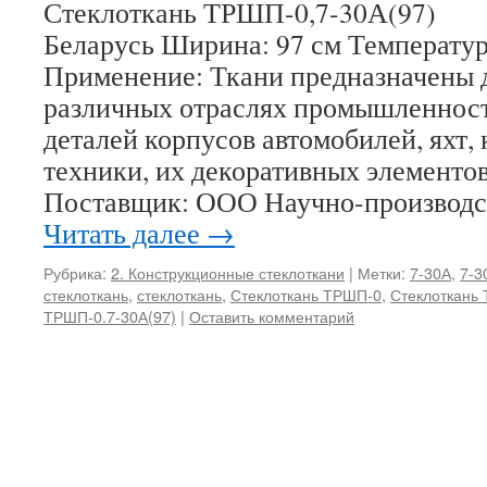
Стеклоткань ТРШП-0,7-30А(97) 
Беларусь Ширина: 97 см Температу
Применение: Ткани предназначены д
различных отраслях промышленност
деталей корпусов автомобилей, яхт, 
техники, их декоративных элементов
Поставщик: ООО Научно-производ
Читать далее
→
Рубрика:
2. Конструкционные стеклоткани
|
Метки:
7-30А
,
7-3
стеклоткань
,
стеклоткань
,
Стеклоткань ТРШП-0
,
Стеклоткань 
ТРШП-0.7-30А(97)
|
Оставить комментарий