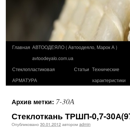
Главная
АВТООДЕЯЛО ( Автоодеяло, Марок А )
Перейти
avtoodeyalo.com.ua
к
Стеклопластиковая
Статьи
Технические
содержимому
АРМАТУРА
характеристики
7-30А
Архив метки:
Стеклоткань ТРШП-0,7-30А(9
Опубликовано
30.01.2012
автором
admin