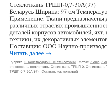
Стеклоткань ТРШП-0,7-30А(97) 
Беларусь Ширина: 97 см Температу
Применение: Ткани предназначены д
различных отраслях промышленност
деталей корпусов автомобилей, яхт, 
техники, их декоративных элементов
Поставщик: ООО Научно-производ
Читать далее
→
Рубрика:
2. Конструкционные стеклоткани
|
Метки:
7-30А
,
7-3
стеклоткань
,
стеклоткань
,
Стеклоткань ТРШП-0
,
Стеклоткань 
ТРШП-0.7-30А(97)
|
Оставить комментарий