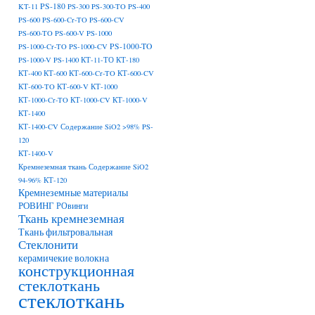
PS-180
KT-11
PS-300
PS-300-TO
PS-400
PS-600
PS-600-Cr-TO
PS-600-CV
PS-600-TO
PS-600-V
PS-1000
PS-1000-TO
PS-1000-Cr-TO
PS-1000-CV
PS-1000-V
PS-1400
КТ-11-ТО
КТ-180
КТ-400
КТ-600
КТ-600-Cr-TO
КТ-600-CV
КТ-600-TO
КТ-600-V
КТ-1000
КТ-1000-Cr-TO
КТ-1000-CV
КТ-1000-V
КТ-1400
КТ-1400-CV Содержание SiO2 >98% PS-
120
КТ-1400-V
Кремнеземная ткань Содержание SiO2
94-96% КТ-120
Кремнеземные материалы
РОВИНГ
РОвинги
Ткань кремнеземная
Ткань фильтровальная
Стеклонити
керамичекие волокна
конструкционная
стеклоткань
стеклоткань