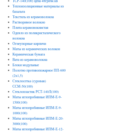
ТСР-140(100) цена 48грн\м.кв
Теплоизоляционные материалы из
базальта
Текстиль из керамоволокна
Растворимое волокно
Плита керамовокнистая
Одеяло из поликристалического
волокна
Огнеупорные кирпичи
Маты из керамических волокон
Керамическая бумага
Вата из керамоволокна
Блоки модульные
Полотно противопожарное ПП-600
(2х1,5)
Стеклосетка (суровая)
ССМ-50(100)
Стеклопластик РСТ-140Л(100)
Маты иглопробивные ИПМ-Е-9-
1500(100)
Маты иглопробивные ИПМ-Е-9-
1000(100)
Маты иглопробивные ИПМ-Е-20-
3000(100)
Маты иглопробивные ИПМ-Е-12-