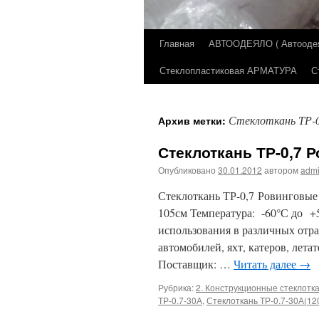
Главная
АВТООДЕЯЛО ( Автоодеял
Перейти
Стеклопластиковая АРМАТУРА
С
к
содержимому
Стеклоткань ТР-0
Архив метки:
Стеклоткань ТР-0,7 
Опубликовано
30.01.2012
автором
adm
Стеклоткань ТР-0,7 Ровинговы
105см Температура: -60°С до +
использования в различных отр
автомобилей, яхт, катеров, лет
Поставщик: …
Читать далее
→
Рубрика:
2. Конструкционные стеклотк
ТР-0.7-30А
,
Стеклоткань ТР-0.7-30А(12