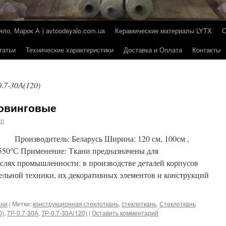
о, Марок А ) avtoodeyalo.com.ua
Керамические материалы LYTX
татьи
Технические характеристики
Доставка и Оплата
Контакты
.7-30А(120)
Ровинговые
in
е Производитель: Беларусь Ширина: 120 см, 100см ,
550°С Применение: Ткани предназначены для
аслях промышленности: в производстве деталей корпусов
ательной техники, их декоративных элементов и конструкций
ани
|
Метки:
конструкционная стеклоткань
,
стеклоткань
,
Стеклоткань
0)
,
ТР-0.7-30А
,
ТР-0.7-30А(120)
|
Оставить комментарий