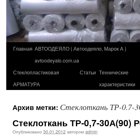
Главная
АВТООДЕЯЛО ( Автоодеяло, Марок А )
Перейти
avtoodeyalo.com.ua
к
Стеклопластиковая
Статьи
Технические
содержимому
АРМАТУРА
характеристики
Стеклоткань ТР-0.7-3
Архив метки:
Стеклоткань ТР-0,7-30А(90)
Опубликовано
30.01.2012
автором
admin