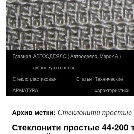
Главная
АВТООДЕЯЛО ( Автоодеяло, Марок А )
Перейти
avtoodeyalo.com.ua
к
Стеклопластиковая
Статьи
Технические
содержимому
АРМАТУРА
характеристики
Стеклонити простые
Архив метки:
Стеклонити простые 44-200 т