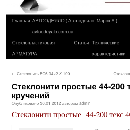
Главная
АВТООДЕЯЛО ( Автоодеяло, Марок А )
Перейти
avtoodeyalo.com.ua
к
Стеклопластиковая
Статьи
Технические
содержимому
АРМАТУРА
характеристики
←
Стеклонить ЕС6 34×2 Z 100
Стеклон
Стеклонити простые 44-200 т
кручений
Опубликовано
30.01.2012
автором
admin
Стеклонити простые 44-200 текс 4