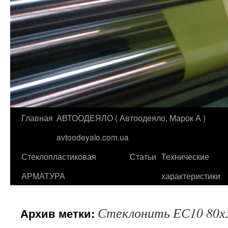
Главная
АВТООДЕЯЛО ( Автоодеяло, Марок А )
Перейти
avtoodeyalo.com.ua
к
Стеклопластиковая
Статьи
Технические
содержимому
АРМАТУРА
характеристики
Стеклонить ЕС10 80х
Архив метки: